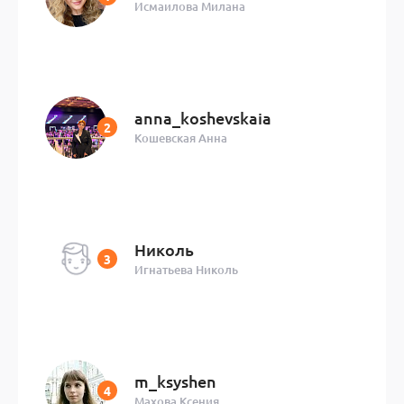
Исмаилова Милана
anna_koshevskaia
Кошевская Анна
Николь
Игнатьева Николь
m_ksyshen
Махова Ксения