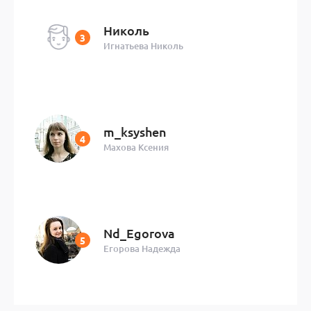
Николь
Игнатьева Николь
m_ksyshen
Махова Ксения
Nd_Egorova
Егорова Надежда