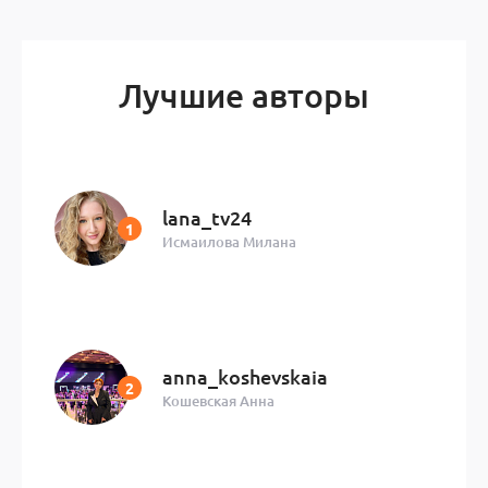
Лучшие авторы
lana_tv24
Исмаилова Милана
anna_koshevskaia
Кошевская Анна