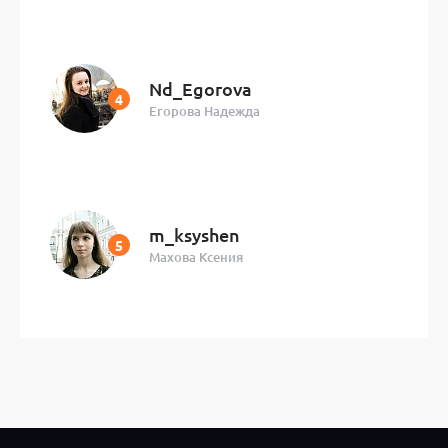
Nd_Egorova
Егорова Надежда
m_ksyshen
Махова Ксения