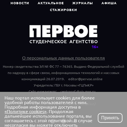
НОВОСТИ
АКТУАЛЬНОЕ
ЖУРНАЛЫ
АФИША
СТАЖИРОВКИ
О персональных данных пользователя
Номер свидетельства ЭЛ № ФС 77 – 76365. Выдано Федеральной службой
по надзору в сфере связи, информационных технологий и массовых
коммуникаций 26.07.2019.
editor@pervoe.online
Учредитель: ГБУ г. Москвы «ГЦПиКР»
Сайт учредителя:
centrprof.dtoiv.mos.ru
Наш портал использует cookies для более
Обращения граждан учредителю:
удобной работы пользователей с ним.
centrprof.dtoiv.mos.ru/public_reception/
Подробная информация доступна в
«Политике cookies»
. Продолжая
дальнейшее использование портала, вы
Принять
соглашаетесь с этой политикой. В случае
несогласия вы можете отключить