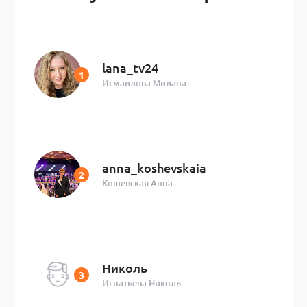
lana_tv24
Исмаилова Милана
anna_koshevskaia
Кошевская Анна
Николь
Игнатьева Николь