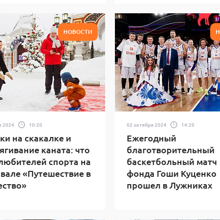
НОВОСТИ
Н
я 2024
10:20
02 октября 2024
14:20
и на скакалке и
Ежегодный
ягивание каната: что
благотворительный
любителей спорта на
баскетбольный матч
вале «Путешествие в
фонда Гоши Куценко
ество»
прошел в Лужниках