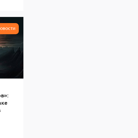
ОВОСТИ
в»:
аке
в