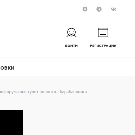
ВОЙТИ
РЕГИСТРАЦИЯ
РОВКИ
банфорума выступят японские барабанщики