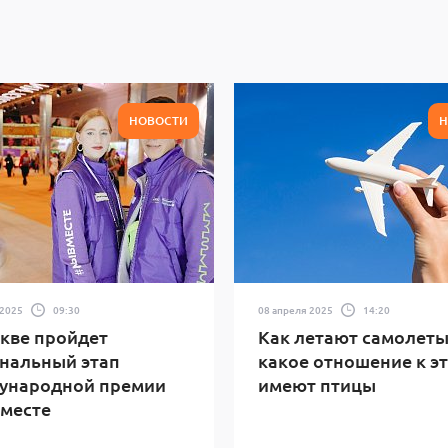
НОВОСТИ
Н
 2025
09:30
08 апреля 2025
14:20
кве пройдет
Как летают самолеты
нальный этап
какое отношение к э
ународной премии
имеют птицы
месте