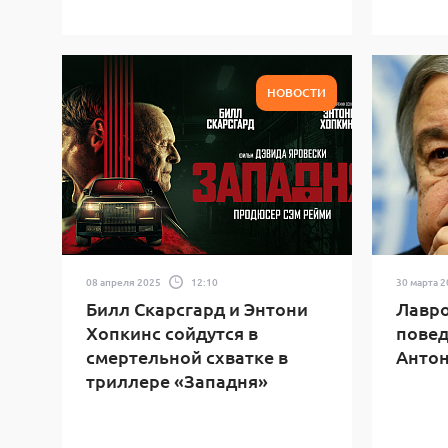
НОВОСТИ
08 апреля 2025
12:10
30 марта 
Билл Скарсгард и Энтони
Лавро
Хопкинс сойдутся в
повед
смертельной схватке в
Антон
триллере «Западня»