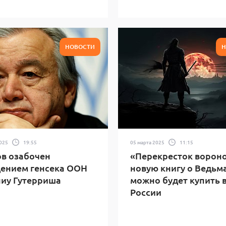
НОВОСТИ
Н
2025
19:55
05 марта 2025
11:15
в озабочен
«Перекресток вороно
ением генсека ООН
новую книгу о Ведьм
иу Гутерриша
можно будет купить 
России