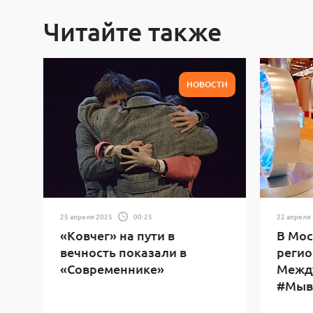
Читайте также
НОВОСТИ
25 апреля 2025
00:25
22 апреля
«Ковчег» на пути в
В Мос
вечность показали в
регио
«Современнике»
Межд
#Мыв