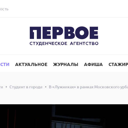
ость
СТИ
АКТУАЛЬНОЕ
ЖУРНАЛЫ
АФИША
СТАЖИ
ти
Студент в городе
В «Лужниках» в рамках Московского ур