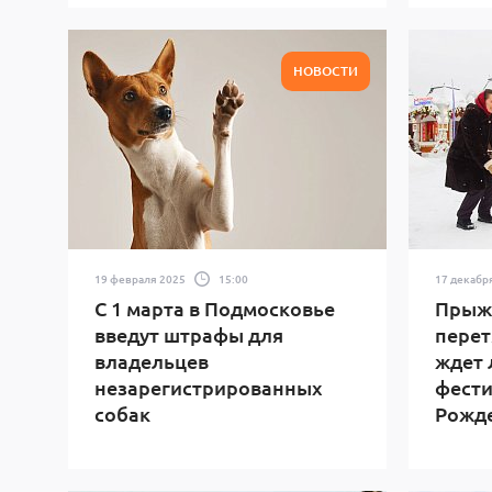
НОВОСТИ
19 февраля 2025
15:00
17 декабр
С 1 марта в Подмосковье
Прыжк
введут штрафы для
перет
владельцев
ждет 
незарегистрированных
фести
собак
Рожд