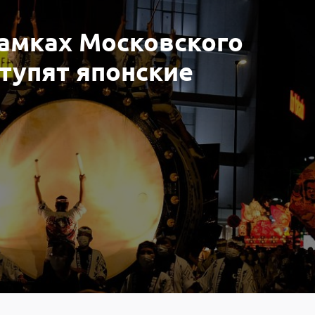
амках Московского
тупят японские