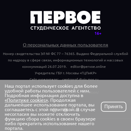
О персональных данных пользователя
Номер свидетельства ЭЛ № ФС 77 – 76365. Выдано Федеральной службой
по надзору в сфере связи, информационных технологий и массовых
коммуникаций 26.07.2019.
editor@pervoe.online
Учредитель: ГБУ г. Москвы «ГЦПиКР»
Сайт учредителя:
centrprof.dtoiv.mos.ru
Наш портал использует cookies для более
Обращения граждан учредителю:
удобной работы пользователей с ним.
centrprof.dtoiv.mos.ru/public_reception/
Подробная информация доступна в
«Политике cookies»
. Продолжая
дальнейшее использование портала, вы
Принять
соглашаетесь с этой политикой. В случае
несогласия вы можете отключить
функцию сбора cookies в своем браузере
либо прекратить использование нашего
портала.