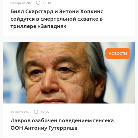
08 апреля 2025
12:10
Билл Скарсгард и Энтони Хопкинс
сойдутся в смертельной схватке в
триллере «Западня»
НОВОСТИ
30 марта 2025
19:55
Лавров озабочен поведением генсека
ООН Антониу Гутерриша