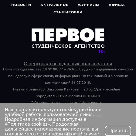
НОВОСТИ
АКТУАЛЬНОЕ
ЖУРНАЛЫ
АФИША
СТАЖИРОВКИ
О персональных данных пользователя
Номер свидетельства ЭЛ № ФС 77 – 76365. Выдано Федеральной службой
по надзору в сфере связи, информационных технологий и массовых
коммуникаций 26.07.2019.
Главный редактор: Виктория Кайнова,
editor@pervoe.online
Учредитель: ГБУ г. Москвы «ГЦПиКР»
Сайт учредителя:
centrprof.dtoiv.mos.ru
Наш портал использует cookies для более
Обращения граждан учредителю:
удобной работы пользователей с ним.
centrprof.dtoiv.mos.ru/public_reception/
Подробная информация доступна в
«Политике cookies»
. Продолжая
дальнейшее использование портала, вы
Принять
соглашаетесь с этой политикой. В случае