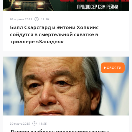
08 апреля 2025
12:10
Билл Скарсгард и Энтони Хопкинс
сойдутся в смертельной схватке в
триллере «Западня»
НОВОСТИ
30 марта 2025
19:55
Лавров озабочен поведением генсека