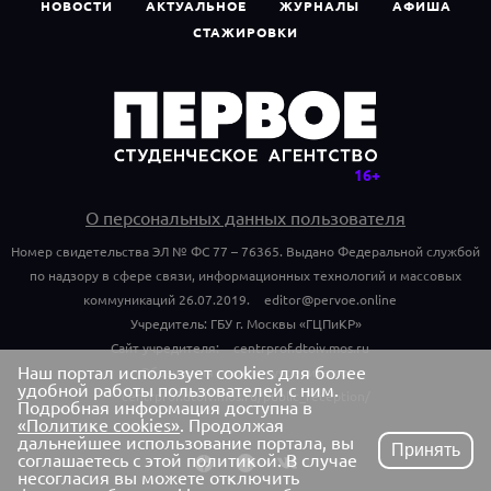
НОВОСТИ
АКТУАЛЬНОЕ
ЖУРНАЛЫ
АФИША
СТАЖИРОВКИ
О персональных данных пользователя
Номер свидетельства ЭЛ № ФС 77 – 76365. Выдано Федеральной службой
по надзору в сфере связи, информационных технологий и массовых
коммуникаций 26.07.2019.
editor@pervoe.online
Учредитель: ГБУ г. Москвы «ГЦПиКР»
Сайт учредителя:
centrprof.dtoiv.mos.ru
Наш портал использует cookies для более
Обращения граждан учредителю:
удобной работы пользователей с ним.
centrprof.dtoiv.mos.ru/public_reception/
Подробная информация доступна в
«Политике cookies»
. Продолжая
дальнейшее использование портала, вы
Принять
соглашаетесь с этой политикой. В случае
несогласия вы можете отключить