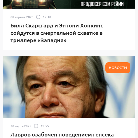
08 апреля 2025
12:10
Билл Скарсгард и Энтони Хопкинс
сойдутся в смертельной схватке в
триллере «Западня»
НОВОСТИ
30 марта 2025
19:55
Лавров озабочен поведением генсека