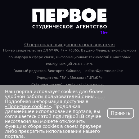
О персональных данных пользователя
Номер свидетельства ЭЛ № ФС 77 – 76365. Выдано Федеральной службой
по надзору в сфере связи, информационных технологий и массовых
коммуникаций 26.07.2019.
Главный редактор: Виктория Кайнова,
editor@pervoe.online
Учредитель: ГБУ г. Москвы «ГЦПиКР»
Сайт учредителя:
centrprof.dtoiv.mos.ru
Наш портал использует cookies для более
Обращения граждан учредителю:
удобной работы пользователей с ним.
centrprof.dtoiv.mos.ru/public_reception/
Подробная информация доступна в
«Политике cookies»
. Продолжая
дальнейшее использование портала, вы
Принять
соглашаетесь с этой политикой. В случае
несогласия вы можете отключить
функцию сбора cookies в своем браузере
либо прекратить использование нашего
портала.