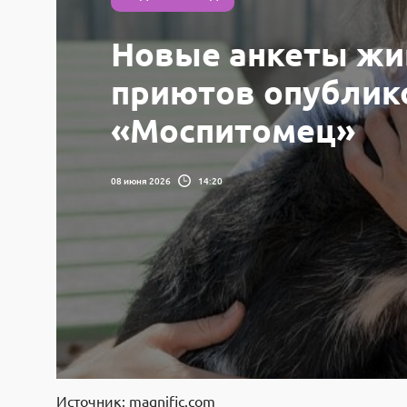
Новые анкеты жи
приютов опублик
«Моспитомец»
08 июня 2026
14:20
Источник: magnific.com