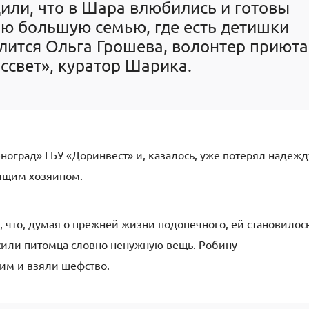
или, что в Шара влюбились и готовы
вою большую семью, где есть детишки
лится Ольга Грошева, волонтер приюта
ссвет», куратор Шарика.
ноград» ГБУ «Доринвест» и, казалось, уже потерял надежд
бящим хозяином.
я, что, думая о прежней жизни подопечного, ей становилос
сили питомца словно ненужную вещь. Робину
ним и взяли шефство.