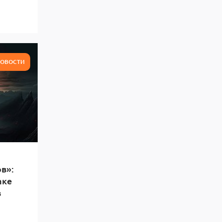
ОВОСТИ
в»:
аке
в