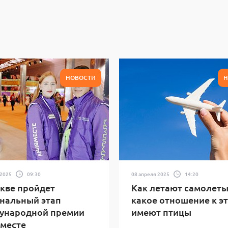
НОВОСТИ
Н
 2025
09:30
08 апреля 2025
14:20
кве пройдет
Как летают самолеты
нальный этап
какое отношение к э
ународной премии
имеют птицы
месте