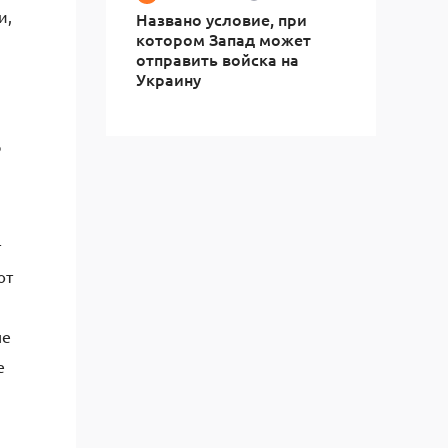
и,
Названо условие, при
котором Запад может
отправить войска на
Украину
о
т
ют
ые
е