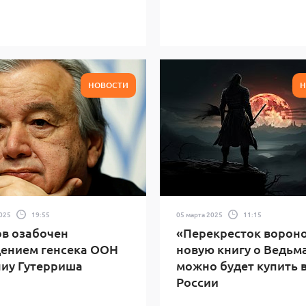
НОВОСТИ
Н
2025
19:55
05 марта 2025
11:15
в озабочен
«Перекресток вороно
ением генсека ООН
новую книгу о Ведьм
иу Гутерриша
можно будет купить 
России