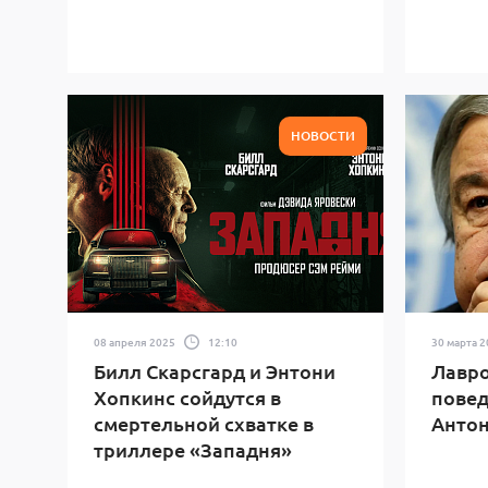
НОВОСТИ
08 апреля 2025
12:10
30 марта 
Билл Скарсгард и Энтони
Лавро
Хопкинс сойдутся в
повед
смертельной схватке в
Антон
триллере «Западня»