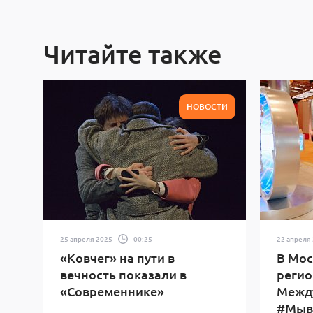
Читайте также
НОВОСТИ
25 апреля 2025
00:25
22 апреля
«Ковчег» на пути в
В Мос
вечность показали в
регио
«Современнике»
Межд
#Мыв