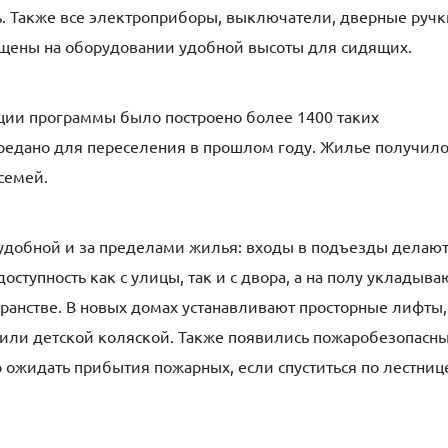
. Также все электроприборы, выключатели, дверные ручк
ещены на оборудовании удобной высоты для сидящих.
ации программы было построено более 1400 таких
ередано для переселения в прошлом году. Жилье получил
семей.
я удобной и за пределами жилья: входы в подъезды делаю
оступность как с улицы, так и с двора, а на полу укладыва
транстве. В новых домах устанавливают просторные лифты,
 или детской коляской. Также появились пожаробезопасн
 ожидать прибытия пожарных, если спуститься по лестниц