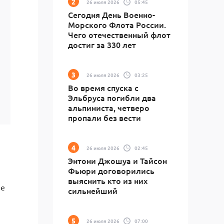
26 июля 2026
05:45
Сегодня День Военно-
Морского Флота России.
Чего отечественный флот
достиг за 330 лет
26 июля 2026
03:25
Во время спуска с
Эльбруса погибли два
альпиниста, четверо
пропали без вести
26 июля 2026
02:45
Энтони Джошуа и Тайсон
Фьюри договорились
выяснить кто из них
ые
сильнейший
26 июля 2026
07:00