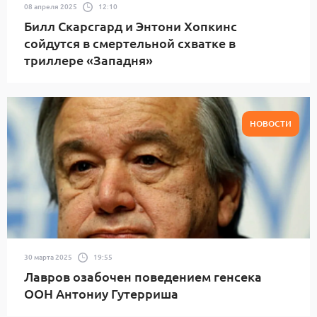
08 апреля 2025
12:10
Билл Скарсгард и Энтони Хопкинс
сойдутся в смертельной схватке в
триллере «Западня»
НОВОСТИ
30 марта 2025
19:55
Лавров озабочен поведением генсека
ООН Антониу Гутерриша