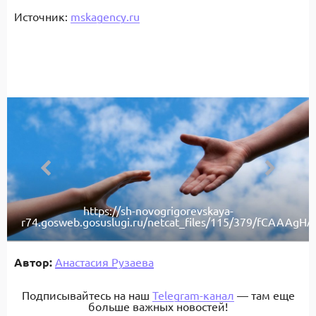
Источник:
mskagency.ru
https://sh-novogrigorevskaya-
r74.gosweb.gosuslugi.ru/netcat_files/115/379/fCAAAgH
Автор:
Анастасия Рузаева
Подписывайтесь на наш
Telegram-канал
— там еще
больше важных новостей!