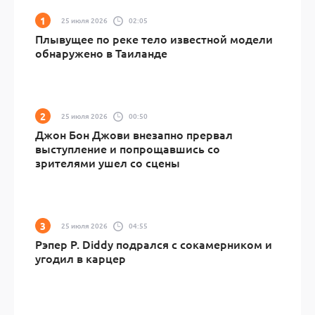
25 июля 2026
02:05
Плывущее по реке тело известной модели
обнаружено в Таиланде
25 июля 2026
00:50
Джон Бон Джови внезапно прервал
выступление и попрощавшись со
зрителями ушел со сцены
25 июля 2026
04:55
Рэпер P. Diddy подрался с сокамерником и
угодил в карцер