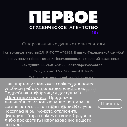
О персональных данных пользователя
Номер свидетельства ЭЛ № ФС 77 – 76365. Выдано Федеральной службой
по надзору в сфере связи, информационных технологий и массовых
коммуникаций 26.07.2019.
editor@pervoe.online
Учредитель: ГБУ г. Москвы «ГЦПиКР»
Сайт учредителя:
centrprof.dtoiv.mos.ru
Наш портал использует cookies для более
Обращения граждан учредителю:
удобной работы пользователей с ним.
centrprof.dtoiv.mos.ru/public_reception/
Подробная информация доступна в
«Политике cookies»
. Продолжая
дальнейшее использование портала, вы
Принять
соглашаетесь с этой политикой. В случае
несогласия вы можете отключить
функцию сбора cookies в своем браузере
либо прекратить использование нашего
портала.