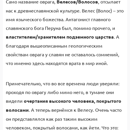
Само название оврага,
Велесов/Волосов
, отсылает
нас к древнеславянской культуре. Велес (Волос) – это
имя языческого божества. Антагонист главного
славянского бога Перуна был, помимо прочего, и
властителем/хранителем подземного царства
. А
благодаря вышеописанным геологическим
свойствам оврага у славян не оставалось сомнений,
что именно здесь находятся врата в мир иной.
Примечательно, что во все времена люди уверяли:
проходя по оврагу либо мимо него, в тумане они
видели
очертания высокого человека, покрытого
волосами
. А теперь вернёмся к Велесу. Очень часто
он представлялся как раз таким высоким
человеком, покрытый волосами, как йети. Что это: