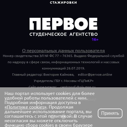
СТАЖИРОВКИ
О персональных данных пользователя
Номер свидетельства ЭЛ № ФС 77 – 76365. Выдано Федеральной службой
по надзору в сфере связи, информационных технологий и массовых
коммуникаций 26.07.2019.
Главный редактор: Виктория Кайнова,
editor@pervoe.online
Учредитель: ГБУ г. Москвы «ГЦПиКР»
Сайт учредителя:
centrprof.dtoiv.mos.ru
Наш портал использует cookies для более
Обращения граждан учредителю:
удобной работы пользователей с ним.
centrprof.dtoiv.mos.ru/public_reception/
Подробная информация доступна в
«Политике cookies»
. Продолжая
дальнейшее использование портала, вы
Принять
соглашаетесь с этой политикой. В случае
несогласия вы можете отключить
функцию сбора cookies в своем браузере