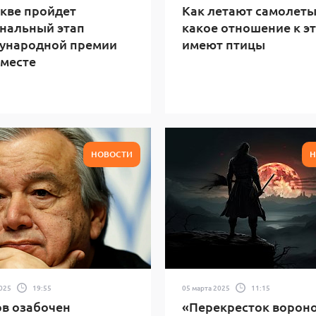
кве пройдет
Как летают самолеты
нальный этап
какое отношение к э
ународной премии
имеют птицы
месте
НОВОСТИ
Н
2025
19:55
05 марта 2025
11:15
в озабочен
«Перекресток вороно