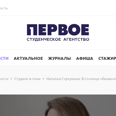
ость
СТИ
АКТУАЛЬНОЕ
ЖУРНАЛЫ
АФИША
СТАЖИ
вости
Студент в теме
Наталья Сергунина: В столице обновил