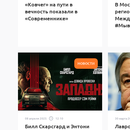
«Ковчег» на пути в
В Мос
вечность показали в
регио
«Современнике»
Межд
#Мыв
НОВОСТИ
08 апреля 2025
12:10
30 марта 
Билл Скарсгард и Энтони
Лавро