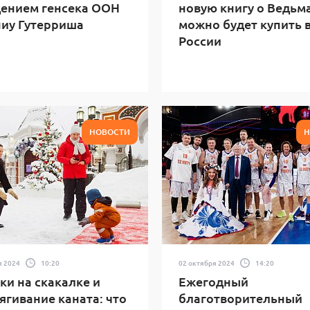
ением генсека ООН
новую книгу о Ведьм
иу Гутерриша
можно будет купить 
России
НОВОСТИ
Н
я 2024
10:20
02 октября 2024
14:20
и на скакалке и
Ежегодный
ягивание каната: что
благотворительный