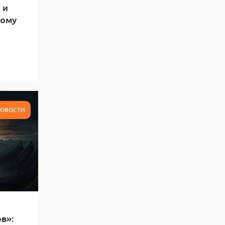
 и
тому
ОВОСТИ
в»: