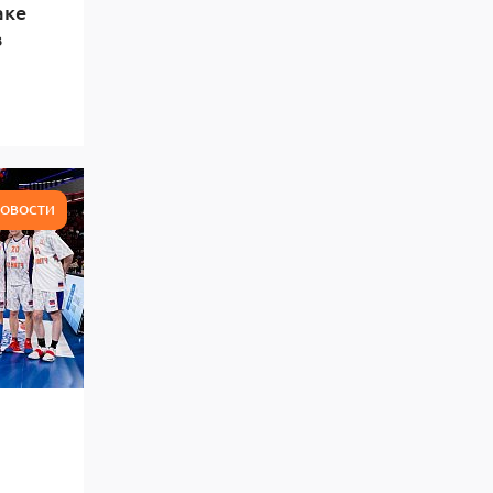
аке
в
ОВОСТИ