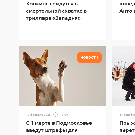
Хопкинс сойдутся в
повед
смертельной схватке в
Антон
триллере «Западня»
НОВОСТИ
19 февраля 2025
15:00
17 декабр
С 1 марта в Подмосковье
Прыжк
введут штрафы для
перет