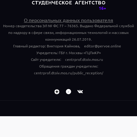
О персональных данных пользователя
Номер свидетельства ЭЛ № ФС 77 – 76365. Выдано Федеральной службой
по надзору в сфере связи, информационных технологий и массовых
коммуникаций 26.07.2019.
Главный редактор: Виктория Кайнова,
editor@pervoe.online
Учредитель: ГБУ г. Москвы «ГЦПиКР»
Сайт учредителя:
centrprof.dtoiv.mos.ru
Обращения граждан учредителю:
centrprof.dtoiv.mos.ru/public_reception/