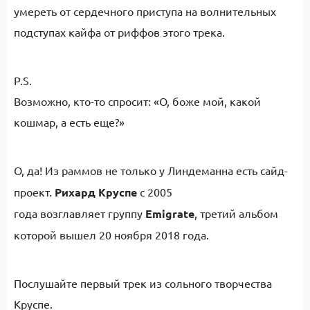
умереть от сердечного приступа на волнительных
подступах кайфа от риффов этого трека.
P.S.
Возможно, кто-то спросит: «О, боже мой, какой
кошмар, а есть еще?»
О, да! Из раммов не только у
Линдеманна есть сайд-
проект.
Р
ихард
Круспе
с 2005
года
возглавляет
группу
Emigrate
, третий альбом
которой вышел 20 ноября 2018 года.
Послушайте первый трек из сольного творчества
Круспе.