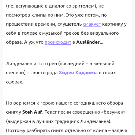
(т.е. вступающие в диалог со зрителем), не
посмотрев клипы по ним. Это уже потом, по
прошествии времени, слушатель
смакует
картинку у
себя в голове с музыкой треков без визуального
образа. А уж что
происходит
в
Ausländer
....
Линдеманн и Тэгтгрен (последний – в меньшей
степени) – своего рода
Хидео Кодзимы
в своих
сферах.
Но вернемся к герою нашего сегодняшнего обзора –
синглу
Steh Auf
. Текст песни совершенно «безумен»
(выдержан в лучших традициях Линдеманна).
Поэтому разбирать сингл отдельно от клипа – задача