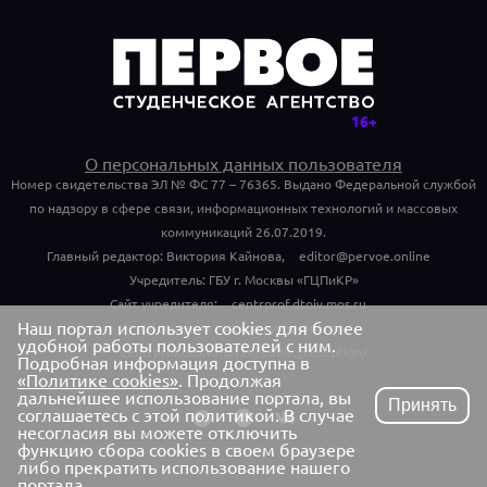
О персональных данных пользователя
Номер свидетельства ЭЛ № ФС 77 – 76365. Выдано Федеральной службой
по надзору в сфере связи, информационных технологий и массовых
коммуникаций 26.07.2019.
Главный редактор: Виктория Кайнова,
editor@pervoe.online
Учредитель: ГБУ г. Москвы «ГЦПиКР»
Сайт учредителя:
centrprof.dtoiv.mos.ru
Наш портал использует cookies для более
Обращения граждан учредителю:
удобной работы пользователей с ним.
centrprof.dtoiv.mos.ru/public_reception/
Подробная информация доступна в
«Политике cookies»
. Продолжая
дальнейшее использование портала, вы
Принять
соглашаетесь с этой политикой. В случае
несогласия вы можете отключить
функцию сбора cookies в своем браузере
либо прекратить использование нашего
портала.