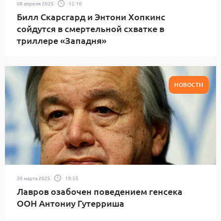
08 апреля 2025
12:10
Билл Скарсгард и Энтони Хопкинс
сойдутся в смертельной схватке в
триллере «Западня»
НОВОСТИ
30 марта 2025
19:55
Лавров озабочен поведением генсека
ООН Антониу Гутерриша