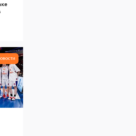
аке
в
ОВОСТИ