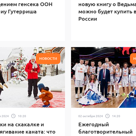
ением генсека ООН
новую книгу о Ведьм
иу Гутерриша
можно будет купить 
России
НОВОСТИ
Н
я 2024
10:20
02 октября 2024
14:20
и на скакалке и
Ежегодный
ягивание каната: что
благотворительный