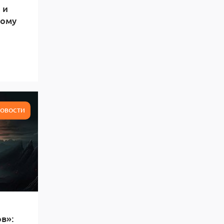
 и
тому
ОВОСТИ
в»: