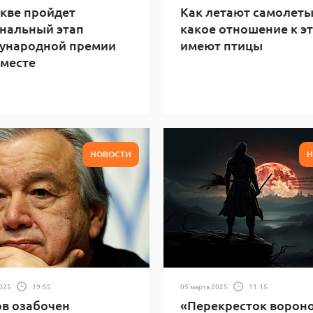
кве пройдет
Как летают самолеты
нальный этап
какое отношение к э
ународной премии
имеют птицы
месте
НОВОСТИ
Н
2025
19:55
05 марта 2025
11:15
в озабочен
«Перекресток вороно