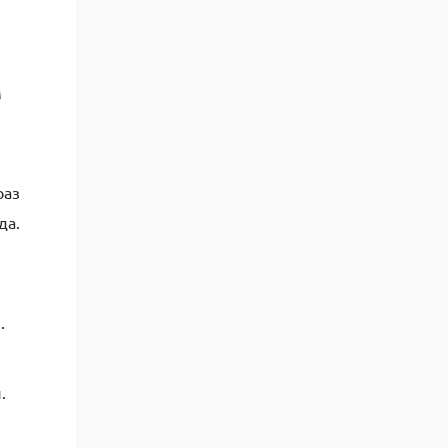
м
раз
да.
.
.