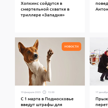
Хопкинс сойдутся в
повед
смертельной схватке в
Антон
триллере «Западня»
НОВОСТИ
19 февраля 2025
15:00
17 декабр
С 1 марта в Подмосковье
Прыжк
введут штрафы для
перет