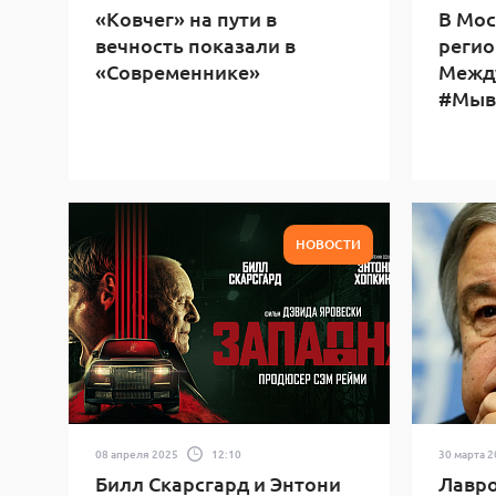
«Ковчег» на пути в
В Мос
вечность показали в
регио
«Современнике»
Межд
#Мыв
НОВОСТИ
08 апреля 2025
12:10
30 марта 
Билл Скарсгард и Энтони
Лавро