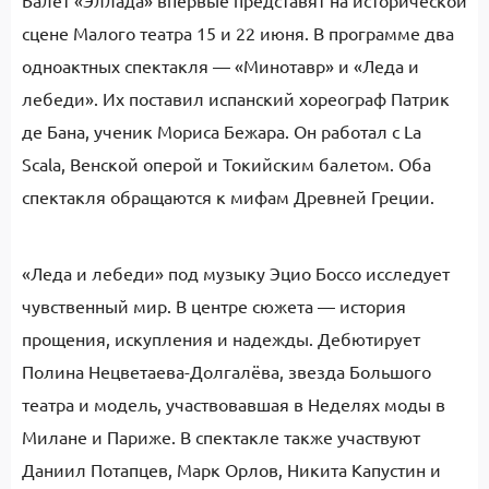
Балет «Эллада» впервые представят на исторической
сцене Малого театра 15 и 22 июня. В программе два
одноактных спектакля — «Минотавр» и «Леда и
лебеди». Их поставил испанский хореограф Патрик
де Бана, ученик Мориса Бежара. Он работал с La
Scala, Венской оперой и Токийским балетом. Оба
спектакля обращаются к мифам Древней Греции.
«Леда и лебеди» под музыку Эцио Боссо исследует
чувственный мир. В центре сюжета — история
прощения, искупления и надежды. Дебютирует
Полина Нецветаева-Долгалёва, звезда Большого
театра и модель, участвовавшая в Неделях моды в
Милане и Париже. В спектакле также участвуют
Даниил Потапцев, Марк Орлов, Никита Капустин и