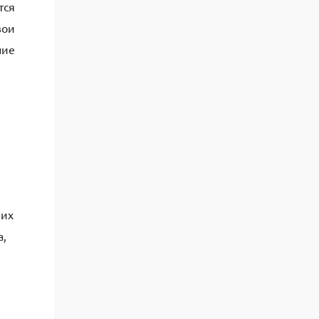
тся
вои
ние
 их
а,