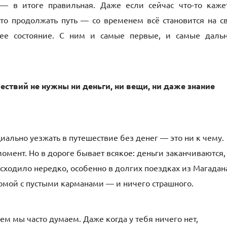
— в итоге правильная. Даже если сейчас что-то каже
о продолжать путь — со временем всё становится на с
нее состояние. С ним и самые первые, и самые даль
ествий не нужны ни деньги, ни вещи, ни даже знание
циально уезжать в путешествие без денег — это ни к чему.
 момент. Но в дороге бывает всякое: деньги заканчиваются,
оисходило нередко, особенно в долгих поездках из Магадан
омой с пустыми карманами — и ничего страшного.
ем мы часто думаем. Даже когда у тебя ничего нет,