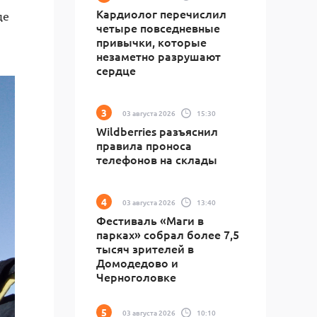
Кардиолог перечислил
де
четыре повседневные
привычки, которые
незаметно разрушают
сердце
03 августа 2026
15:30
Wildberries разъяснил
правила проноса
телефонов на склады
03 августа 2026
13:40
Фестиваль «Маги в
парках» собрал более 7,5
тысяч зрителей в
Домодедово и
Черноголовке
03 августа 2026
10:10