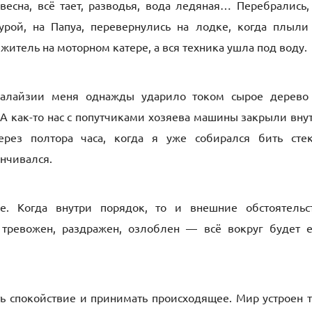
сна, всё тает, разводья, вода ледяная… Перебрались,
рой, на Папуа, перевернулись на лодке, когда плыли
житель на моторном катере, а вся техника ушла под воду.
Малайзии меня однажды ударило током сырое дерев
 А как-то нас с попутчиками хозяева машины закрыли вну
ерез полтора часа, когда я уже собирался бить сте
нчивался.
е. Когда внутри порядок, то и внешние обстоятельс
 тревожен, раздражен, озлоблен — всё вокруг будет 
ь спокойствие и принимать происходящее. Мир устроен т