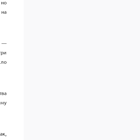
 но
 на
о —
три
кло
тва
ему
ак,