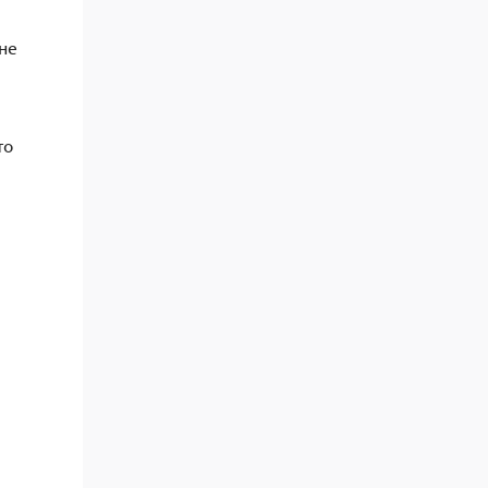
не
то