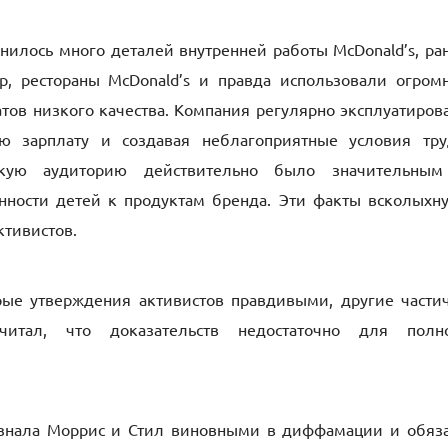
нилось много деталей внутренней работы McDonald’s, ра
, рестораны McDonald’s и правда использовали огром
ов низкого качества. Компания регулярно эксплуатиров
ю зарплату и создавая неблагоприятные условия тру
кую аудиторию действительно было значительны
ности детей к продуктам бренда. Эти факты всколыхн
ктивистов.
рые утверждения активистов правдивыми, другие части
читал, что доказательств недостаточно для полн
ризнала Моррис и Стил виновными в диффамации и обяз