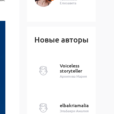
Елизавета
Новые авторы
Voiceless
storyteller
Архипова Мария
elbakriamalia
ЭльБакри Амалия