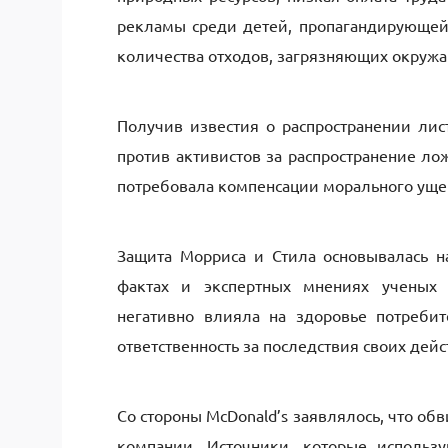
рекламы среди детей, пропагандирующей
количества отходов, загрязняющих окруж
Получив известия о распространении лис
против активистов за распространение л
потребовала компенсации морального уще
Защита Морриса и Стила основывалась н
фактах и экспертных мнениях ученых и
негативно влияла на здоровье потреби
ответственность за последствия своих дей
Со стороны McDonald’s заявлялось, что о
компании. Источники, которые использ