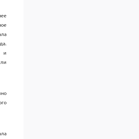
нее
ное
ала
да.
м и
ули
чно
ого
ала