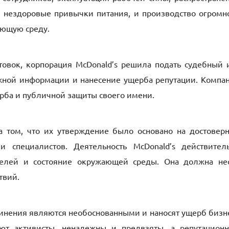
 нездоровые привычки питания, и производство огромн
ающую среду.
товок, корпорация McDonald’s решила подать судебный 
ожной информации и нанесение ущерба репутации. Компа
рба и публичной защиты своего имени.
а том, что их утверждение было основано на достовер
 специалистов. Деятельность McDonald’s действител
телей и состояние окружающей среды. Она должна не
ствий.
бвинения являются необоснованными и наносят ущерб бизн
уют активисты, ненадежны и предвзяты, а репутацион