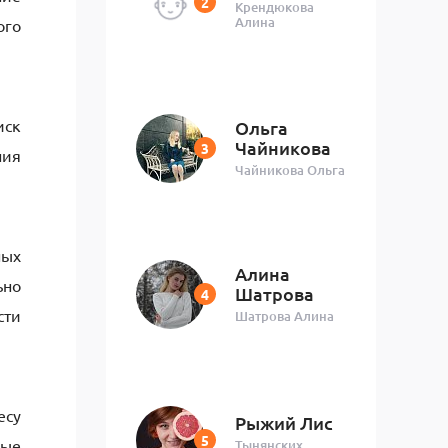
Крендюкова
Алина
ого
иск
Ольга
Чайникова
ния
Чайникова Ольга
ных
Алина
ьно
Шатрова
сти
Шатрова Алина
есу
Рыжий Лис
ные
Тынянских