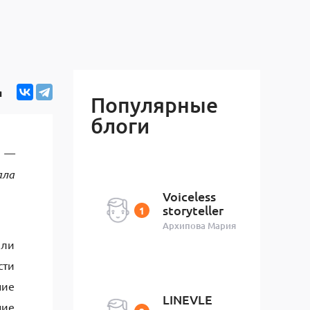
я
Популярные
блоги
л —
ала
Voiceless
storyteller
Архипова Мария
или
сти
ние
LINEVLE
ние