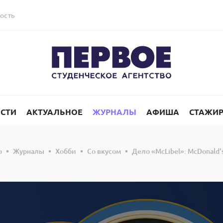
ость
СТИ
АКТУАЛЬНОЕ
ЖУРНАЛЫ
АФИША
СТАЖИ
о
Журналы
Хобби
Со вкусом
Дело «McLibel»: McDonald'