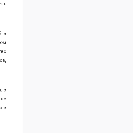
ить
й в
лом
тво
ов,
тью
кло
и в