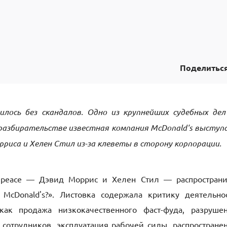
Поделитьс
илось без скандалов. Одно из крупнейших судебных де
м разбирательстве известная компания McDonald's выступ
риса и Хелен Стил из-за клеветы в сторону корпорации.
enpeace — Дэвид Моррис и Хелен Стил — распростран
McDonald's?». Листовка содержала критику деятельно
как продажа низкокачественного фаст-фуда, разруше
 сотрудников, эксплуатация рабочей силы, распростране