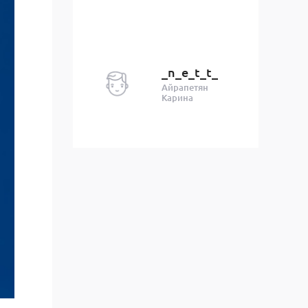
_n_e_t_t_
Айрапетян
Карина