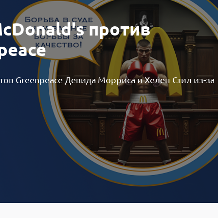
McDonald's против
peace
тов Greenpeace Девида Морриса и Хелен Стил из-за