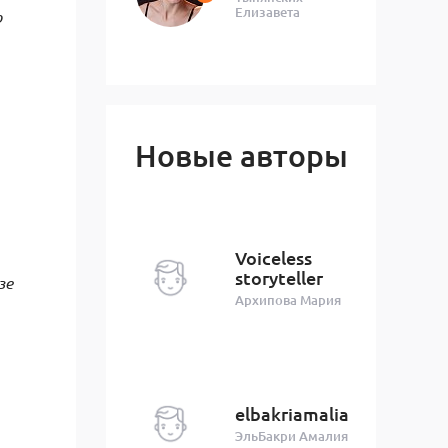
Елизавета
ю
Новые авторы
Voiceless
storyteller
зе
Архипова Мария
elbakriamalia
ЭльБакри Амалия