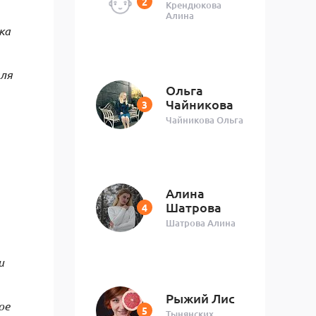
Крендюкова
Алина
ка
для
Ольга
Чайникова
Чайникова Ольга
Алина
Шатрова
Шатрова Алина
и
Рыжий Лис
ое
Тынянских