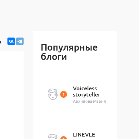
я
Популярные
блоги
Voiceless
storyteller
Архипова Мария
LINEVLE