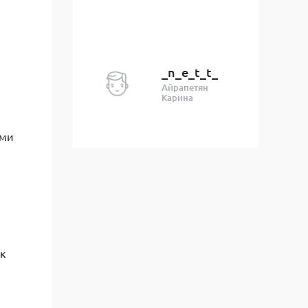
_n_e_t_t_
Айрапетян
Карина
ами
ак