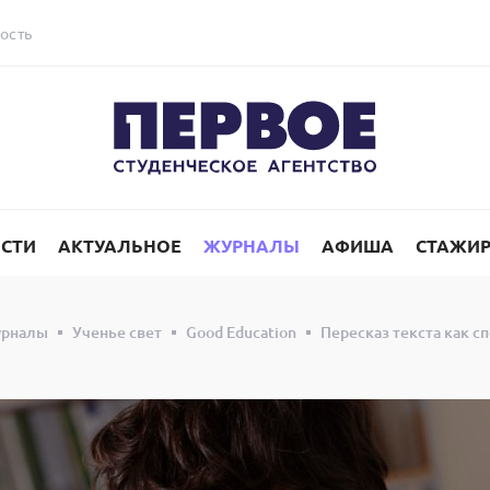
ость
СТИ
АКТУАЛЬНОЕ
ЖУРНАЛЫ
АФИША
СТАЖИ
рналы
Ученье свет
Good Education
Пересказ текста как с