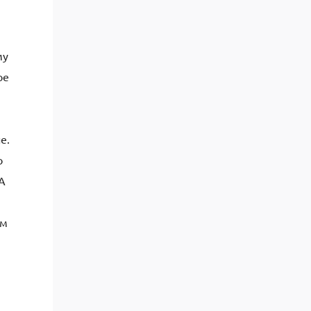
му
ое
е.
о
А
ом