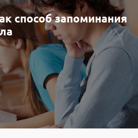
как способ запоминания
ала