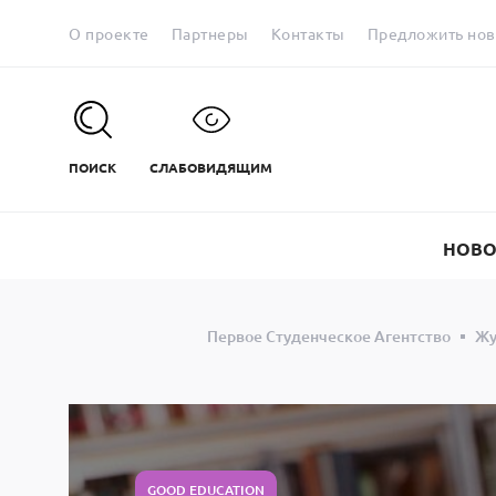
О проекте
Партнеры
Контакты
Предложить нов
ПОИСК
СЛАБОВИДЯЩИМ
НОВО
Первое Студенческое Агентство
Жу
GOOD EDUCATION