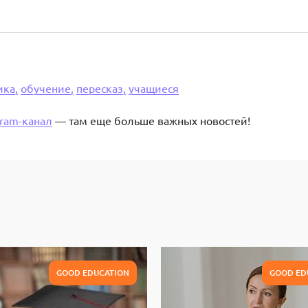
ика,
обучение,
пересказ,
учащиеся
gram-канал
— там еще больше важных новостей!
GOOD EDUCATION
GOOD ED