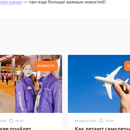
gram-канал
— там еще больше важных новостей!
НОВОСТИ
Н
 2025
09:30
08 апреля 2025
14:20
кве пройдет
Как летают самолеты