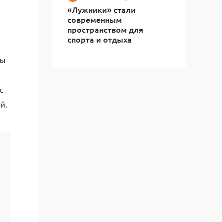
«Лужники» стали
современным
пространством для
спорта и отдыха
ды
с
й.