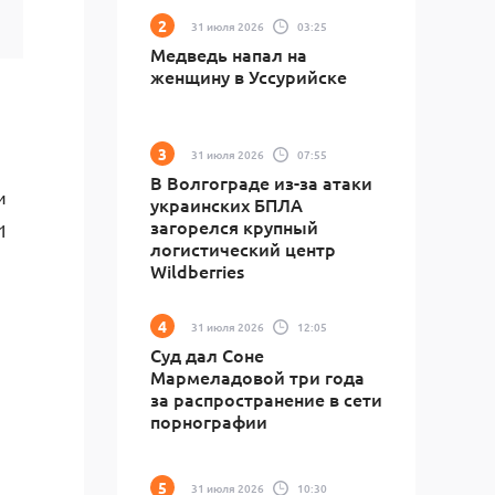
31 июля 2026
03:25
Медведь напал на
женщину в Уссурийске
31 июля 2026
07:55
В Волгограде из-за атаки
и
украинских БПЛА
загорелся крупный
1
логистический центр
Wildberries
31 июля 2026
12:05
Суд дал Соне
Мармеладовой три года
за распространение в сети
порнографии
31 июля 2026
10:30