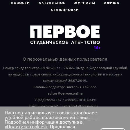
НОВОСТИ
АКТУАЛЬНОЕ
ЖУРНАЛЫ
АФИША
СТАЖИРОВКИ
О персональных данных пользователя
Номер свидетельства ЭЛ № ФС 77 – 76365. Выдано Федеральной службой
по надзору в сфере связи, информационных технологий и массовых
коммуникаций 26.07.2019.
Главный редактор: Виктория Кайнова
editor@pervoe.online
Учредитель: ГБУ г. Москвы «ГЦПиКР»
Сайт учредителя:
centrprof.dtoiv.mos.ru
Наш портал использует cookies для более
Обращения граждан учредителю:
удобной работы пользователей с ним.
centrprof.dtoiv.mos.ru/public_reception/
Подробная информация доступна в
«Политике cookies»
. Продолжая