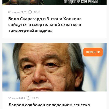
08 апреля 2025
12:10
Билл Скарсгард и Энтони Хопкинс
сойдутся в смертельной схватке в
триллере «Западня»
НОВОСТИ
30 марта 2025
19:55
Лавров озабочен поведением генсека