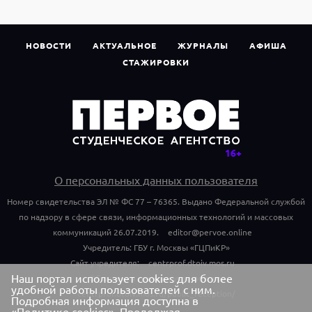
НОВОСТИ
АКТУАЛЬНОЕ
ЖУРНАЛЫ
АФИША
СТАЖИРОВКИ
О персональных данных пользователя
Номер свидетельства ЭЛ № ФС 77 – 76365. Выдано Федеральной службой
по надзору в сфере связи, информационных технологий и массовых
коммуникаций 26.07.2019.
editor@pervoe.online
Учредитель: ГБУ г. Москвы «ГЦПиКР»
Сайт учредителя:
centrprof.dtoiv.mos.ru
Наш портал использует cookies для более
Обращения граждан учредителю:
удобной работы пользователей с ним.
centrprof.dtoiv.mos.ru/public_reception/
Подробная информация доступна в
«Политике cookies»
. Продолжая