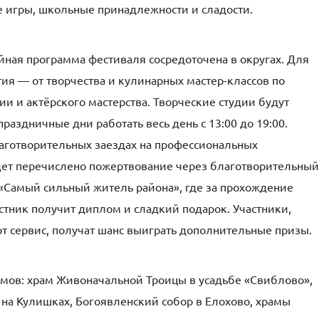
ые игры, школьные принадлежности и сладости.
йная программа фестиваля сосредоточена в округах. Для
ия — от творчества и кулинарных мастер-классов по
ии и актёрского мастерства. Творческие студии будут
праздничные дни работать весь день с 13:00 до 19:00.
лаготворительных заездах на профессиональных
удет перечислено пожертвование через благотворительный
 «Самый сильный житель района», где за прохождение
тник получит диплом и сладкий подарок. Участники,
т сервис, получат шанс выиграть дополнительные призы.
амов: храм Живоначальной Троицы в усадьбе «Свиблово»,
на Кулишках, Богоявленский собор в Елохово, храмы