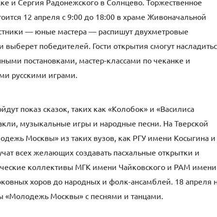
ке и Сергия Радонежского в Солнцево. Торжественное
оится 12 апреля с 9:00 до 18:00 в храме Живоначальной
астники — юные мастера — распишут двухметровые
и выберет победителей. Гости открытия смогут насладить
ными постановками, мастер-классами по чеканке и
ми русскими играми.
дут показ сказок, таких как «Колобок» и «Василиса
акли, музыкальные игры и народные песни. На Тверской
одежь Москвы» из таких вузов, как РГУ имени Косыгина и
учат всех желающих создавать пасхальные открытки и
денческие коллективы МГК имени Чайковского и РАМ имени
ковных хоров до народных и фолк-ансамблей. 18 апреля 
ы «Молодежь Москвы» с песнями и танцами.