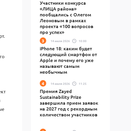
Участники конкурса
«ЛИЦА района»
пообщались с Олегом
Леоновым в рамках
проекта «100 вопросов
про успех»
рт.
14 июля 2026
10:00
iPhone 18: каким будет
следующий смартфон от
го
Apple и почему его уже
называют самым
необычным
14 июля 2026
11:25
Премия Zayed
ект
Sustainability Prize
я
завершила прием заявок
на 2027 год с рекордным
ые
количеством участников