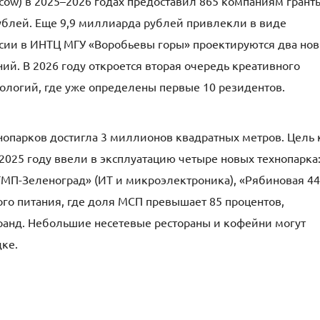
cow) в 2025–2026 годах предоставил 865 компаниям грант
ублей. Еще 9,9 миллиарда рублей привлекли в виде
ссии в ИНТЦ МГУ «Воробьевы горы» проектируются два но
й. В 2026 году откроется вторая очередь креативного
ологий, где уже определены первые 10 резидентов.
нопарков достигла 3 миллионов квадратных метров. Цель 
2025 году ввели в эксплуатацию четыре новых технопарка
СТМП-Зеленоград» (ИТ и микроэлектроника), «Рябиновая 44
ого питания, где доля МСП превышает 85 процентов,
ранд. Небольшие несетевые рестораны и кофейни могут
ке.