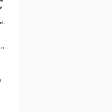
ый
nt.
яч
в