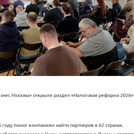
изнес Москвы» открыли раздел «Налоговая реформа 2026»
 году помог компаниям найти партнеров в 62 странах.
оботов-геологов в Чили, ветпрепаратов в Ливан и протез