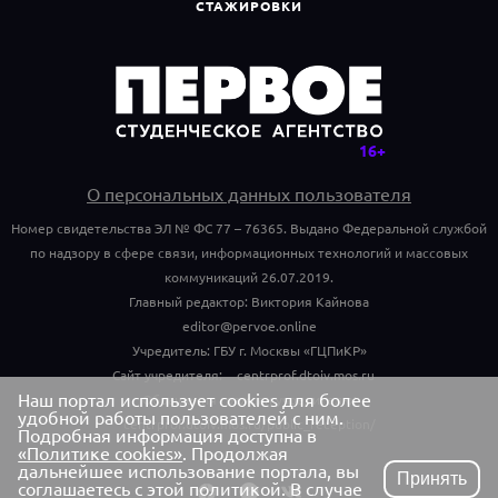
СТАЖИРОВКИ
О персональных данных пользователя
Номер свидетельства ЭЛ № ФС 77 – 76365. Выдано Федеральной службой
по надзору в сфере связи, информационных технологий и массовых
коммуникаций 26.07.2019.
Главный редактор: Виктория Кайнова
editor@pervoe.online
Учредитель: ГБУ г. Москвы «ГЦПиКР»
Сайт учредителя:
centrprof.dtoiv.mos.ru
Наш портал использует cookies для более
Обращения граждан учредителю:
удобной работы пользователей с ним.
centrprof.dtoiv.mos.ru/public_reception/
Подробная информация доступна в
«Политике cookies»
. Продолжая
дальнейшее использование портала, вы
Принять
соглашаетесь с этой политикой. В случае