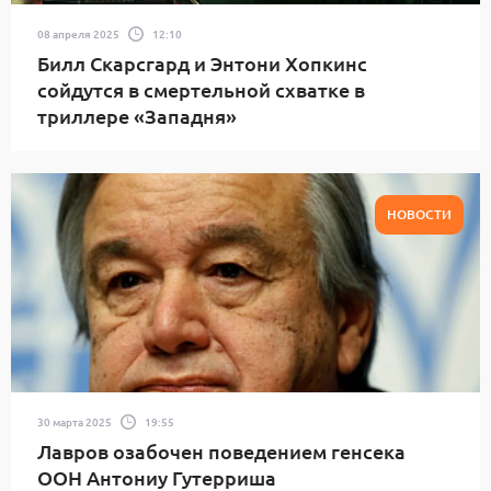
08 апреля 2025
12:10
Билл Скарсгард и Энтони Хопкинс
сойдутся в смертельной схватке в
триллере «Западня»
НОВОСТИ
30 марта 2025
19:55
Лавров озабочен поведением генсека
ООН Антониу Гутерриша