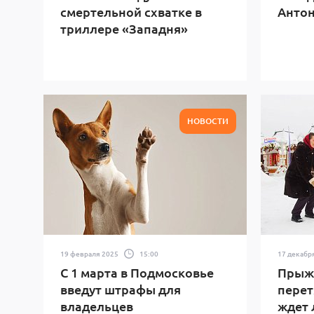
смертельной схватке в
Антон
триллере «Западня»
НОВОСТИ
19 февраля 2025
15:00
17 декабр
С 1 марта в Подмосковье
Прыжк
введут штрафы для
перет
владельцев
ждет 