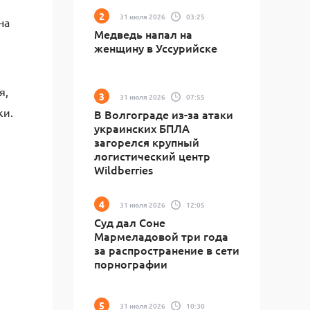
31 июля 2026
03:25
на
Медведь напал на
женщину в Уссурийске
я,
31 июля 2026
07:55
ки.
В Волгограде из-за атаки
украинских БПЛА
загорелся крупный
логистический центр
Wildberries
31 июля 2026
12:05
Суд дал Соне
Мармеладовой три года
за распространение в сети
порнографии
31 июля 2026
10:30