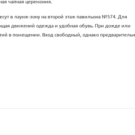
ная чайная церемония.
несут в лаунж-зону на второй этаж павильона №574. Для
яющая движений одежда и удобная обувь. При дожде или
ятий в помещении. Вход свободный, однако предваритель
.