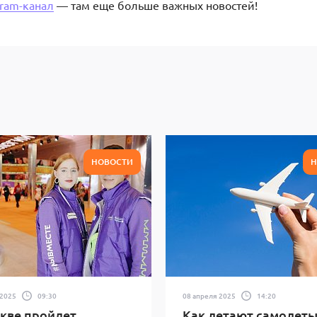
gram-канал
— там еще больше важных новостей!
НОВОСТИ
Н
 2025
09:30
08 апреля 2025
14:20
кве пройдет
Как летают самолеты