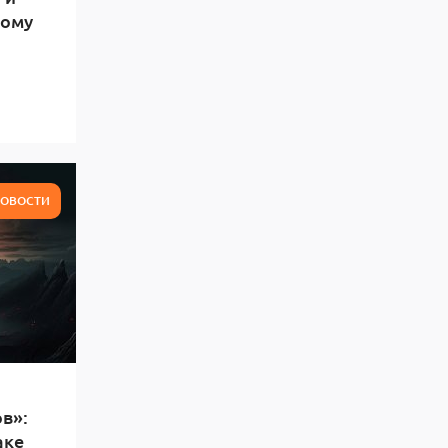
тому
ОВОСТИ
в»:
аке