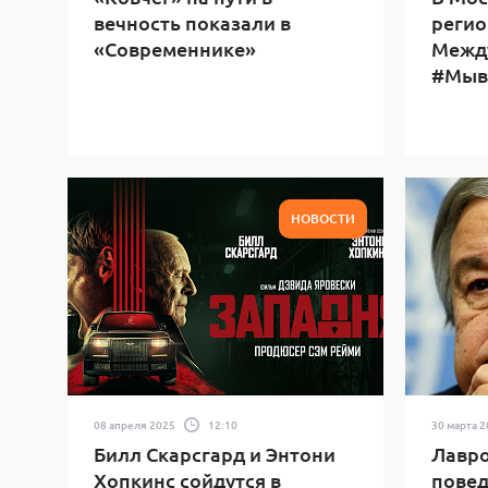
вечность показали в
регио
«Современнике»
Межд
#Мыв
НОВОСТИ
08 апреля 2025
12:10
30 марта 
Билл Скарсгард и Энтони
Лавро
Хопкинс сойдутся в
повед