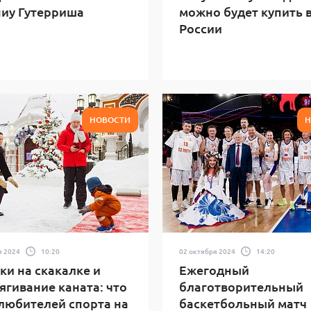
иу Гутерриша
можно будет купить 
России
НОВОСТИ
Н
я 2024
10:20
02 октября 2024
14:20
и на скакалке и
Ежегодный
ягивание каната: что
благотворительный
любителей спорта на
баскетбольный матч