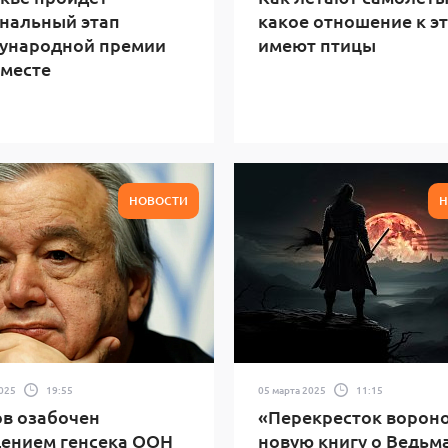
нальный этап
какое отношение к э
ународной премии
имеют птицы
месте
НОВОСТИ
Н
2025
19:55
05 марта 2025
11:15
в озабочен
«Перекресток вороно
ением генсека ООН
новую книгу о Ведьм