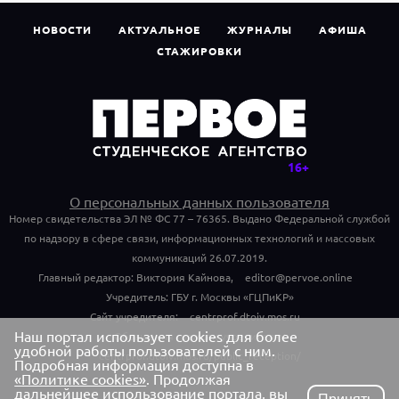
НОВОСТИ
АКТУАЛЬНОЕ
ЖУРНАЛЫ
АФИША
СТАЖИРОВКИ
О персональных данных пользователя
Номер свидетельства ЭЛ № ФС 77 – 76365. Выдано Федеральной службой
по надзору в сфере связи, информационных технологий и массовых
коммуникаций 26.07.2019.
Главный редактор: Виктория Кайнова,
editor@pervoe.online
Учредитель: ГБУ г. Москвы «ГЦПиКР»
Сайт учредителя:
centrprof.dtoiv.mos.ru
Наш портал использует cookies для более
Обращения граждан учредителю:
удобной работы пользователей с ним.
centrprof.dtoiv.mos.ru/public_reception/
Подробная информация доступна в
«Политике cookies»
. Продолжая
дальнейшее использование портала, вы