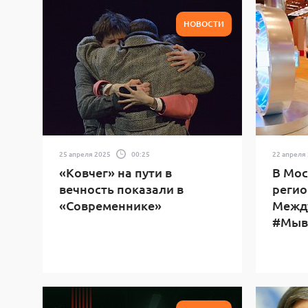
НОВОСТИ
25 апреля 2025
00:25
22 апреля
«Ковчег» на пути в
В Мос
вечность показали в
регио
«Современнике»
Межд
#Мыв