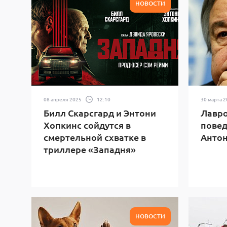
НОВОСТИ
08 апреля 2025
12:10
30 марта 
Билл Скарсгард и Энтони
Лавро
Хопкинс сойдутся в
повед
смертельной схватке в
Антон
триллере «Западня»
НОВОСТИ