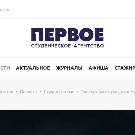
ость
СТИ
АКТУАЛЬНОЕ
ЖУРНАЛЫ
АФИША
СТАЖИ
нтство
Новости
Студент в теме
Эксперт рассказал, почем