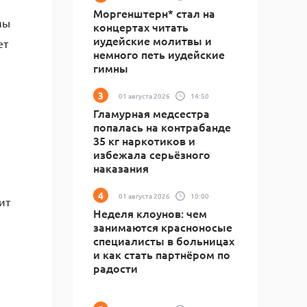
Моргенштерн* стал на
мы
концертах читать
иудейские молитвы и
ет
немного петь иудейские
гимны
01 августа 2026
14:50
Гламурная медсестра
попалась на контрабанде
35 кг наркотиков и
избежала серьёзного
наказания
01 августа 2026
10:00
ит
Неделя клоунов: чем
занимаются красноносые
специалисты в больницах
и как стать партнёром по
радости