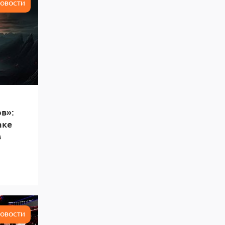
ОВОСТИ
в»:
аке
в
ОВОСТИ