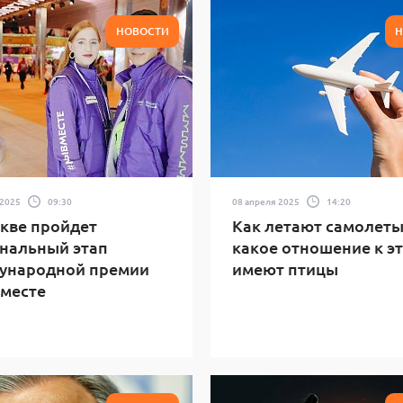
НОВОСТИ
Н
 2025
09:30
08 апреля 2025
14:20
кве пройдет
Как летают самолеты
нальный этап
какое отношение к э
ународной премии
имеют птицы
месте