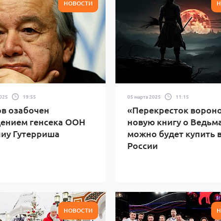
НОВОСТИ
Н
2025
19:55
05 марта 2025
11:15
в озабочен
«Перекресток вороно
ением генсека ООН
новую книгу о Ведьм
иу Гутерриша
можно будет купить 
России
НОВОСТИ
Н