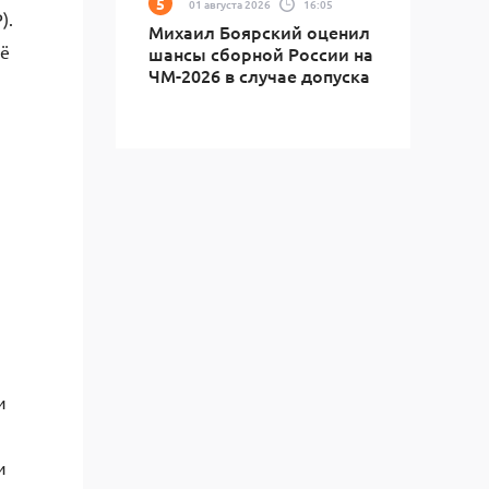
01 августа 2026
16:05
).
Михаил Боярский оценил
Её
шансы сборной России на
ЧМ-2026 в случае допуска
и
и