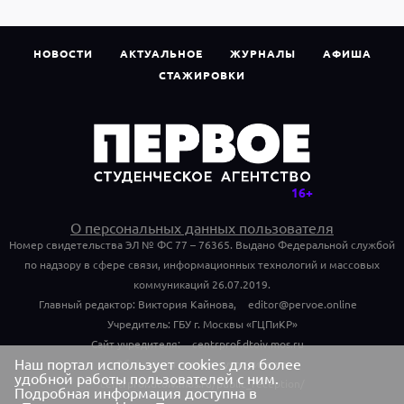
НОВОСТИ
АКТУАЛЬНОЕ
ЖУРНАЛЫ
АФИША
СТАЖИРОВКИ
О персональных данных пользователя
Номер свидетельства ЭЛ № ФС 77 – 76365. Выдано Федеральной службой
по надзору в сфере связи, информационных технологий и массовых
коммуникаций 26.07.2019.
Главный редактор: Виктория Кайнова,
editor@pervoe.online
Учредитель: ГБУ г. Москвы «ГЦПиКР»
Сайт учредителя:
centrprof.dtoiv.mos.ru
Наш портал использует cookies для более
Обращения граждан учредителю:
удобной работы пользователей с ним.
centrprof.dtoiv.mos.ru/public_reception/
Подробная информация доступна в