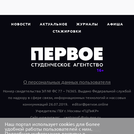
НОВОСТИ
АКТУАЛЬНОЕ
ЖУРНАЛЫ
АФИША
СТАЖИРОВКИ
О персональных данных пользователя
Номер свидетельства ЭЛ № ФС 77 – 76365. Выдано Федеральной службой
по надзору в сфере связи, информационных технологий и массовых
коммуникаций 26.07.2019.
editor@pervoe.online
Учредитель: ГБУ г. Москвы «ГЦПиКР»
Сайт учредителя:
centrprof.dtoiv.mos.ru
Наш портал использует cookies для более
Обращения граждан учредителю:
удобной работы пользователей с ним.
centrprof.dtoiv.mos.ru/public_reception/
Подробная информация доступна в