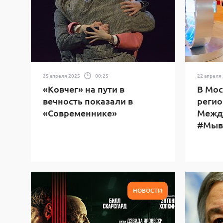
25 апреля 2025
00:25
22 апреля
«Ковчег» на пути в
В Мос
вечность показали в
регио
«Современнике»
Межд
#Мыв
НОВОСТИ