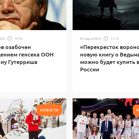
2025
19:55
05 марта 2025
11:15
в озабочен
«Перекресток вороно
ением генсека ООН
новую книгу о Ведьм
иу Гутерриша
можно будет купить 
России
НОВОСТИ
Н