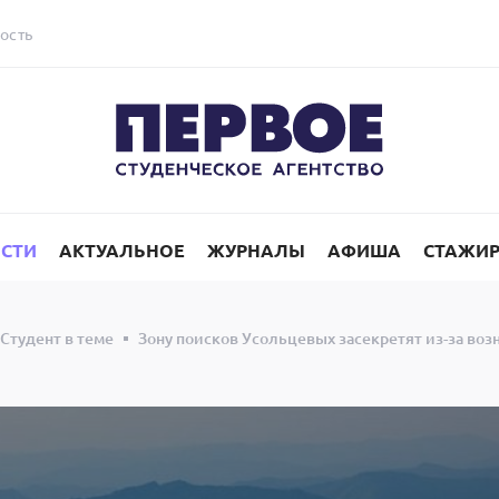
ость
СТИ
АКТУАЛЬНОЕ
ЖУРНАЛЫ
АФИША
СТАЖИ
Студент в теме
Зону поисков Усольцевых засекретят из-за во