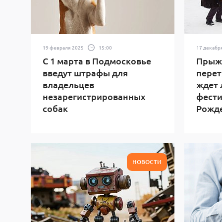
19 февраля 2025
15:00
17 декабр
С 1 марта в Подмосковье
Прыжк
введут штрафы для
перет
владельцев
ждет 
незарегистрированных
фести
собак
Рожд
НОВОСТИ