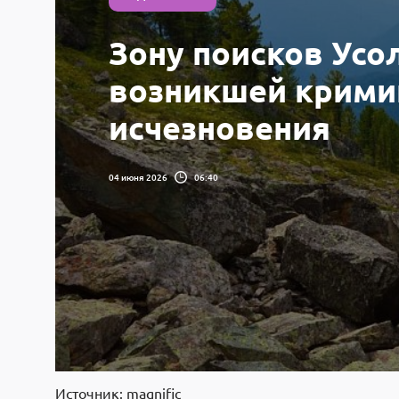
Зону поисков Усо
возникшей крими
исчезновения
04 июня 2026
06:40
Источник: magnific