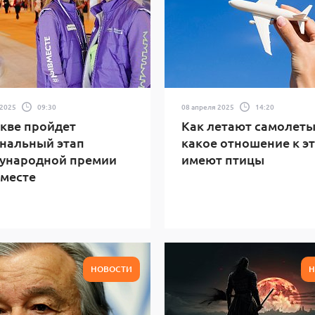
 2025
09:30
08 апреля 2025
14:20
кве пройдет
Как летают самолеты
нальный этап
какое отношение к э
ународной премии
имеют птицы
месте
НОВОСТИ
Н