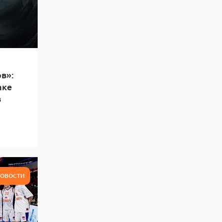
в»:
аке
в
ОВОСТИ