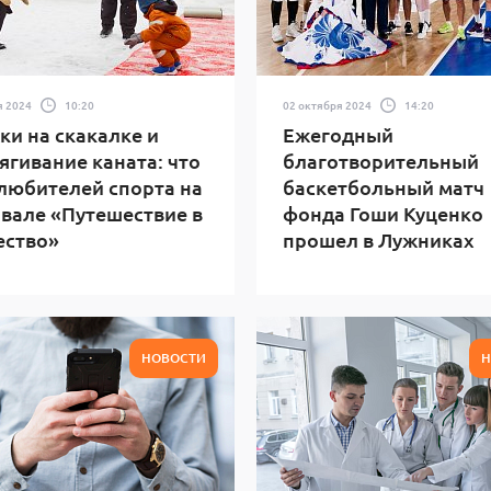
я 2024
10:20
02 октября 2024
14:20
и на скакалке и
Ежегодный
ягивание каната: что
благотворительный
любителей спорта на
баскетбольный матч
вале «Путешествие в
фонда Гоши Куценко
ество»
прошел в Лужниках
НОВОСТИ
Н