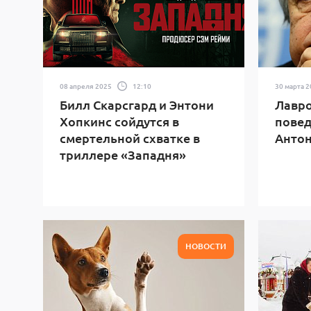
08 апреля 2025
12:10
30 марта 
Билл Скарсгард и Энтони
Лавро
Хопкинс сойдутся в
повед
смертельной схватке в
Антон
триллере «Западня»
НОВОСТИ