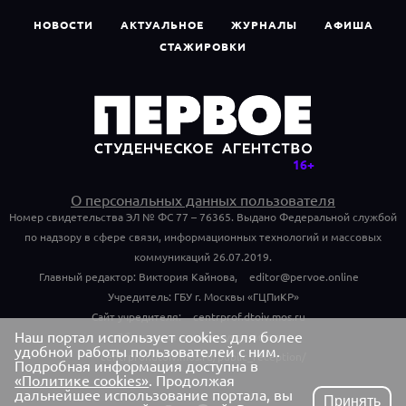
НОВОСТИ
АКТУАЛЬНОЕ
ЖУРНАЛЫ
АФИША
СТАЖИРОВКИ
О персональных данных пользователя
Номер свидетельства ЭЛ № ФС 77 – 76365. Выдано Федеральной службой
по надзору в сфере связи, информационных технологий и массовых
коммуникаций 26.07.2019.
Главный редактор: Виктория Кайнова,
editor@pervoe.online
Учредитель: ГБУ г. Москвы «ГЦПиКР»
Сайт учредителя:
centrprof.dtoiv.mos.ru
Наш портал использует cookies для более
Обращения граждан учредителю:
удобной работы пользователей с ним.
centrprof.dtoiv.mos.ru/public_reception/
Подробная информация доступна в
«Политике cookies»
. Продолжая
дальнейшее использование портала, вы
Принять