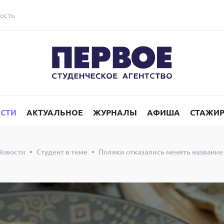
ость
СТИ
АКТУАЛЬНОЕ
ЖУРНАЛЫ
АФИША
СТАЖИ
Новости
Студент в теме
Поляки отказались менять название