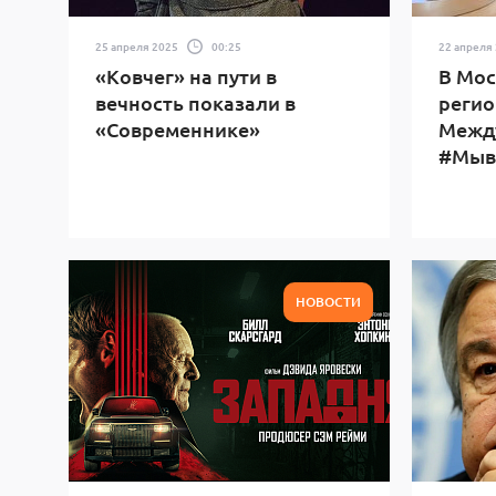
25 апреля 2025
00:25
22 апреля
«Ковчег» на пути в
В Мос
вечность показали в
регио
«Современнике»
Межд
#Мыв
НОВОСТИ