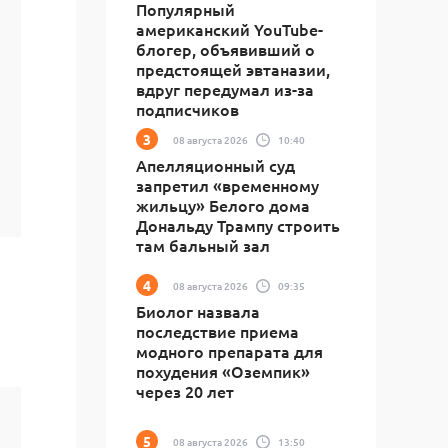
Популярный
американский YouTube-
блогер, объявивший о
предстоящей эвтаназии,
вдруг передумал из-за
подписчиков
08 августа 2026
10:40
Апелляционный суд
запретил «временному
жильцу» Белого дома
Дональду Трампу строить
там бальный зал
08 августа 2026
09:35
Биолог назвала
последствие приема
модного препарата для
похудения «Оземпик»
через 20 лет
08 августа 2026
13:50