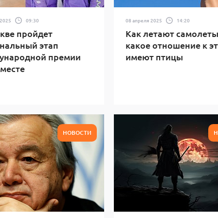
 2025
09:30
08 апреля 2025
14:20
кве пройдет
Как летают самолеты
нальный этап
какое отношение к э
ународной премии
имеют птицы
месте
НОВОСТИ
Н