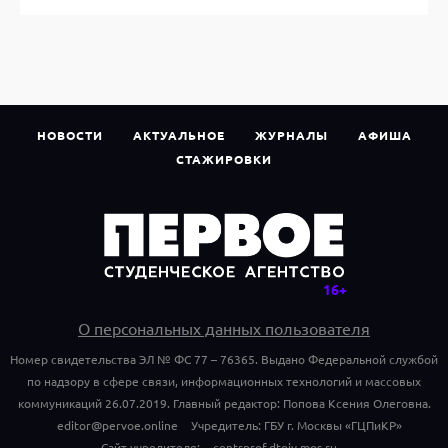
НОВОСТИ
АКТУАЛЬНОЕ
ЖУРНАЛЫ
АФИША
СТАЖИРОВКИ
О персональных данных пользователя
Номер свидетельства ЭЛ № ФС 77 – 76365. Выдано Федеральной службой
по надзору в сфере связи, информационных технологий и массовых
коммуникаций 26.07.2019. Главный редактор: Попова Ксения Олеговна.
editor@pervoe.online
Учредитель: ГБУ г. Москвы «ГЦПиКР»
Сайт учредителя:
centrprof.dtoiv.mos.ru