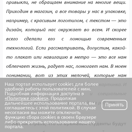
привыкли, не обращаем внимание на многие вещи.
Приходим в магазин, а все товары у нас в упаковке,
например, с красивым логотипом, с текстом — это
дизайн, который нас окружает во всем. И скорее
всего сделали его с помощью современных
технологий. Если рассматривать, допустим, какой-
то плакат или навигацию в метро — это все нам
облегчает жизнь, радует нас, помогает нам. В моем
понимании, вот из этих мелочей, которые нам
Наш портал использует cookies для более
доступны сегодня, складывается общая картинка. И
удобной работы пользователей с ним.
Подробная информация доступна в
создает ее человек, робот, и специальные
«Политике cookies»
. Продолжая
программы. Получается, это командная работа.
дальнейшее использование портала, вы
Принять
соглашаетесь с этой политикой. В случае
несогласия вы можете отключить
функцию сбора cookies в своем браузере
либо прекратить использование нашего
— Нет ли страха, что со временем студенты будут
портала.