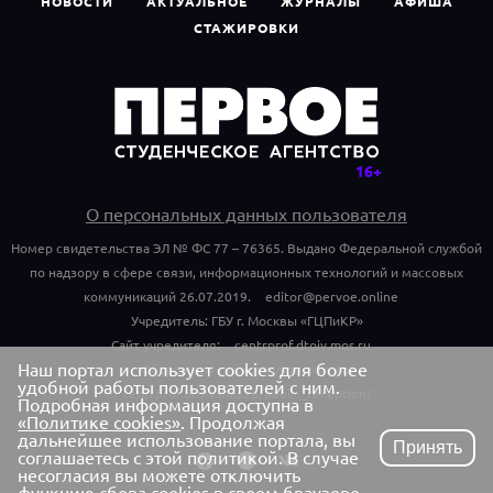
НОВОСТИ
АКТУАЛЬНОЕ
ЖУРНАЛЫ
АФИША
СТАЖИРОВКИ
О персональных данных пользователя
Номер свидетельства ЭЛ № ФС 77 – 76365. Выдано Федеральной службой
по надзору в сфере связи, информационных технологий и массовых
коммуникаций 26.07.2019.
editor@pervoe.online
Учредитель: ГБУ г. Москвы «ГЦПиКР»
Сайт учредителя:
centrprof.dtoiv.mos.ru
Наш портал использует cookies для более
Обращения граждан учредителю:
удобной работы пользователей с ним.
centrprof.dtoiv.mos.ru/public_reception/
Подробная информация доступна в
«Политике cookies»
. Продолжая
дальнейшее использование портала, вы
Принять
соглашаетесь с этой политикой. В случае
несогласия вы можете отключить
функцию сбора cookies в своем браузере