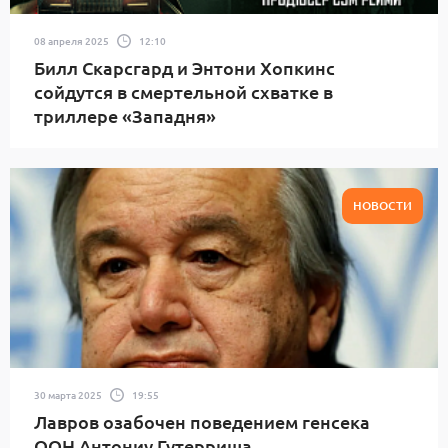
08 апреля 2025
12:10
Билл Скарсгард и Энтони Хопкинс
сойдутся в смертельной схватке в
триллере «Западня»
НОВОСТИ
30 марта 2025
19:55
Лавров озабочен поведением генсека
ООН Антониу Гутерриша