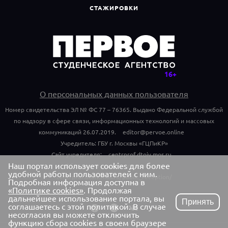
СТАЖИРОВКИ
О персональных данных пользователя
Номер свидетельства ЭЛ № ФС 77 – 76365. Выдано Федеральной службой
по надзору в сфере связи, информационных технологий и массовых
коммуникаций 26.07.2019.
editor@pervoe.online
Учредитель: ГБУ г. Москвы «ГЦПиКР»
Сайт учредителя:
centrprof.dtoiv.mos.ru
Наш портал использует cookies для более
Обращения граждан учредителю:
удобной работы пользователей с ним.
centrprof.dtoiv.mos.ru/public_reception/
Подробная информация доступна в
«Политике cookies»
. Продолжая
дальнейшее использование портала, вы
Принять
соглашаетесь с этой политикой. В случае
несогласия вы можете отключить
функцию сбора cookies в своем браузере