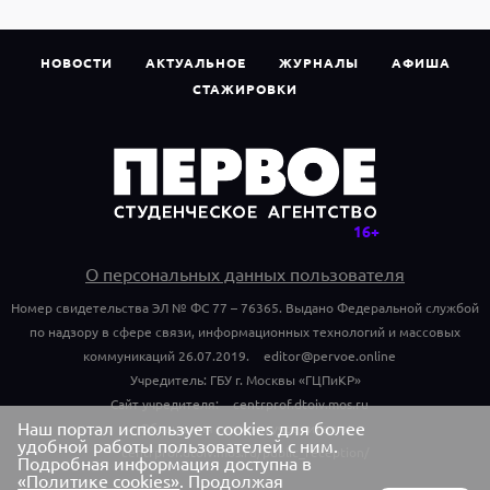
НОВОСТИ
АКТУАЛЬНОЕ
ЖУРНАЛЫ
АФИША
СТАЖИРОВКИ
О персональных данных пользователя
Номер свидетельства ЭЛ № ФС 77 – 76365. Выдано Федеральной службой
по надзору в сфере связи, информационных технологий и массовых
коммуникаций 26.07.2019.
editor@pervoe.online
Учредитель: ГБУ г. Москвы «ГЦПиКР»
Сайт учредителя:
centrprof.dtoiv.mos.ru
Наш портал использует cookies для более
Обращения граждан учредителю:
удобной работы пользователей с ним.
centrprof.dtoiv.mos.ru/public_reception/
Подробная информация доступна в
«Политике cookies»
. Продолжая