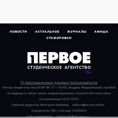
НОВОСТИ
АКТУАЛЬНОЕ
ЖУРНАЛЫ
АФИША
СТАЖИРОВКИ
О персональных данных пользователя
Номер свидетельства ЭЛ № ФС 77 – 76365. Выдано Федеральной службой
по надзору в сфере связи, информационных технологий и массовых
коммуникаций 26.07.2019.
Главный редактор: Виктория Кайнова,
editor@pervoe.online
Учредитель: ГБУ г. Москвы «ГЦПиКР»
Сайт учредителя:
centrprof.dtoiv.mos.ru