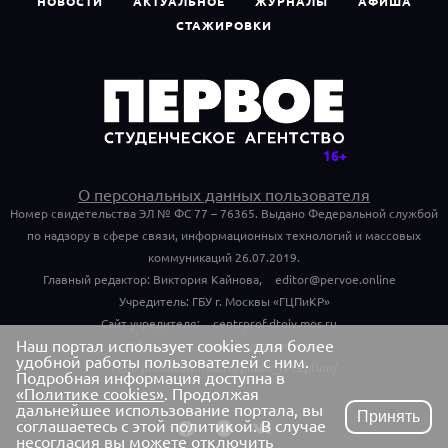
НОВОСТИ
АКТУАЛЬНОЕ
ЖУРНАЛЫ
АФИША
СТАЖИРОВКИ
О персональных данных пользователя
Номер свидетельства ЭЛ № ФС 77 – 76365. Выдано Федеральной службой
по надзору в сфере связи, информационных технологий и массовых
коммуникаций 26.07.2019.
Главный редактор: Виктория Кайнова,
editor@pervoe.online
Учредитель: ГБУ г. Москвы «ГЦПиКР»
Сайт учредителя:
centrprof.dtoiv.mos.ru
Наш портал использует cookies для более
Обращения граждан учредителю:
удобной работы пользователей с ним.
centrprof.dtoiv.mos.ru/public_reception/
Подробная информация доступна в
«Политике cookies»
. Продолжая
дальнейшее использование портала, вы
Принять
соглашаетесь с этой политикой. В случае
несогласия вы можете отключить