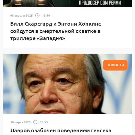
08 апреля 2025
12:10
Билл Скарсгард и Энтони Хопкинс
сойдутся в смертельной схватке в
триллере «Западня»
НОВОСТИ
30 марта 2025
19:55
Лавров озабочен поведением генсека