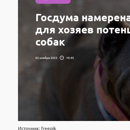
Госдума намерена
для хозяев потен
собак
02 ноября 2025
10:45
Источник: freepik