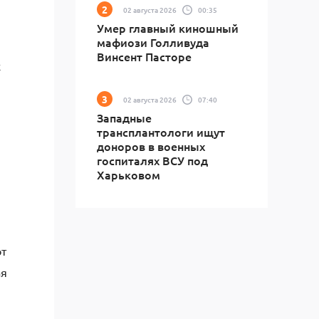
02 августа 2026
00:35
Умер главный киношный
мафиози Голливуда
Винсент Пасторе
х
02 августа 2026
07:40
Западные
трансплантологи ищут
доноров в военных
госпиталях ВСУ под
Харьковом
от
ая