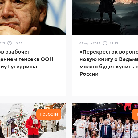
2025
19:55
05 марта 2025
11:15
в озабочен
«Перекресток вороно
ением генсека ООН
новую книгу о Ведьм
иу Гутерриша
можно будет купить 
России
НОВОСТИ
Н