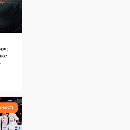
в»:
аке
в
ОВОСТИ