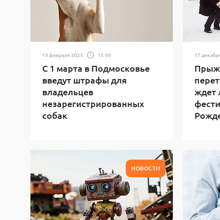
19 февраля 2025
15:00
17 декабр
С 1 марта в Подмосковье
Прыжк
введут штрафы для
перет
владельцев
ждет 
незарегистрированных
фести
собак
Рожд
НОВОСТИ