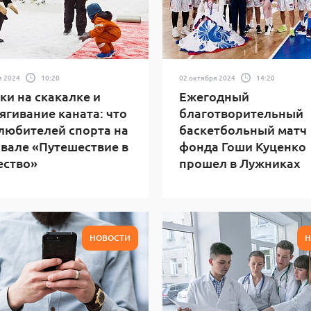
я 2024
10:20
02 октября 2024
14:20
и на скакалке и
Ежегодный
ягивание каната: что
благотворительный
любителей спорта на
баскетбольный матч
вале «Путешествие в
фонда Гоши Куценко
ество»
прошел в Лужниках
НОВОСТИ
Н