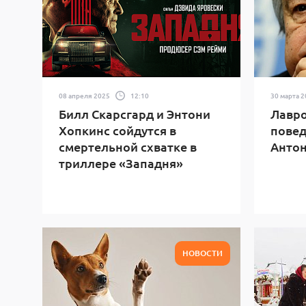
08 апреля 2025
12:10
30 марта 
Билл Скарсгард и Энтони
Лавро
Хопкинс сойдутся в
повед
смертельной схватке в
Антон
триллере «Западня»
НОВОСТИ