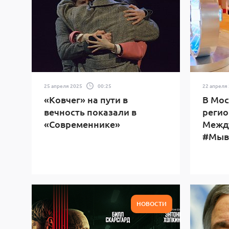
25 апреля 2025
00:25
22 апреля
«Ковчег» на пути в
В Мос
вечность показали в
регио
«Современнике»
Межд
#Мыв
НОВОСТИ