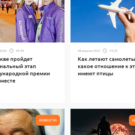
 2025
09:30
08 апреля 2025
14:20
кве пройдет
Как летают самолеты
нальный этап
какое отношение к э
ународной премии
имеют птицы
месте
НОВОСТИ
Н