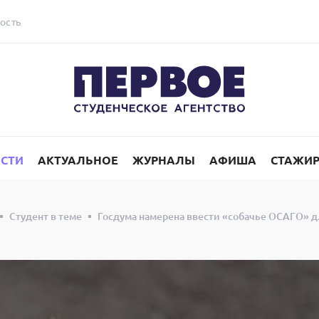
ость
СТИ
АКТУАЛЬНОЕ
ЖУРНАЛЫ
АФИША
СТАЖИ
Студент в теме
Госдума намерена ввести «собачье ОСАГО» д