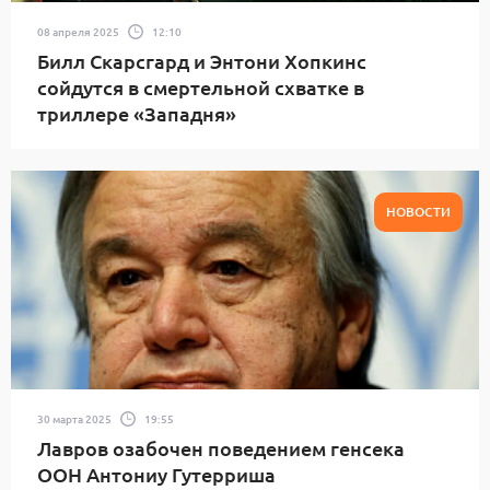
08 апреля 2025
12:10
Билл Скарсгард и Энтони Хопкинс
сойдутся в смертельной схватке в
триллере «Западня»
НОВОСТИ
30 марта 2025
19:55
Лавров озабочен поведением генсека
ООН Антониу Гутерриша