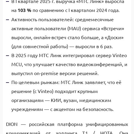
В I квартале 2025 г. выручка «МТС Линк» выросла
на
103 %
по сравнению с I кварталом 2024 года.
Активность пользователей: среднемесячные
активные пользователи (MAU) сервиса «Встречи»
выросли, онлайн-встреч стало больше, а «Доски»
(для совместной работы) — выросли в 6 раз.
В 2025 году МТС Линк интегрировал сервер Vinteo
MCU, что улучшает качество видеоконференций, и
выпустил on-premise версии решений.
По целевым рынкам: МТС Линк заявляет, что её
решение (с Vinteo) подходит крупным
организациям — КИИ, вузам, медицинским
учреждениям — с акцентом на безопасность.
DION — российская платформа унифицированных
коммуникаций от холдинга Т1 / НОТА. Она