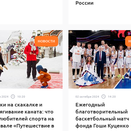
России
НОВОСТИ
Н
я 2024
10:20
02 октября 2024
14:20
и на скакалке и
Ежегодный
ягивание каната: что
благотворительный
любителей спорта на
баскетбольный матч
вале «Путешествие в
фонда Гоши Куценко