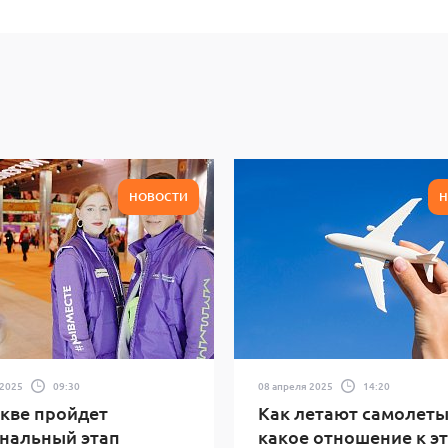
НОВОСТИ
Н
 2025
09:30
08 апреля 2025
14:20
кве пройдет
Как летают самолеты
нальный этап
какое отношение к э