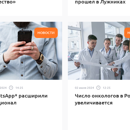
ество»
прошел в Лужниках
НОВОСТИ
Н
 2024
14:25
02 июля 2024
12:25
tsApp* расширили
Число онкологов в Р
ционал
увеличивается