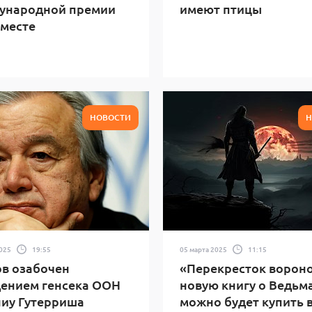
ународной премии
имеют птицы
месте
НОВОСТИ
Н
2025
19:55
05 марта 2025
11:15
в озабочен
«Перекресток вороно
ением генсека ООН
новую книгу о Ведьм
иу Гутерриша
можно будет купить 