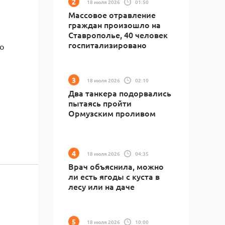
18 июля 2026
01:50
Массовое отравление
граждан произошло на
Ставрополье, 40 человек
госпитализировано
о
18 июля 2026
02:10
Два танкера подорвались
пытаясь пройти
Ормузским проливом
18 июля 2026
04:35
Врач объяснила, можно
ли есть ягоды с куста в
лесу или на даче
18 июля 2026
10:00