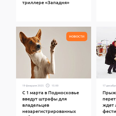
триллере «Западня»
НОВОСТИ
19 февраля 2025
15:00
17 декабр
С 1 марта в Подмосковье
Прыжк
введут штрафы для
перет
владельцев
ждет 
незарегистрированных
фести