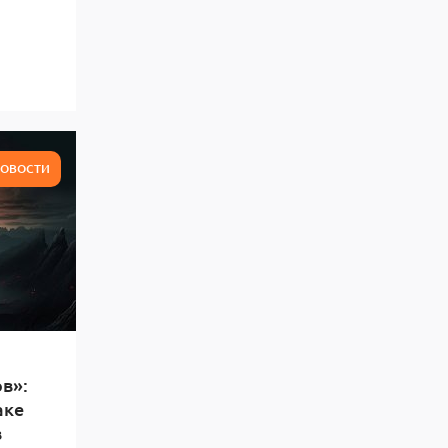
ОВОСТИ
в»:
аке
в