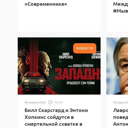
«Современнике»
Межд
#Мыв
НОВОСТИ
08 апреля 2025
12:10
30 марта 
Билл Скарсгард и Энтони
Лавро
Хопкинс сойдутся в
повед
смертельной схватке в
Антон