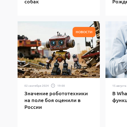
собак
Рожд
НОВОСТИ
02 сентября 2024
19:00
15 августа
Значение робототехники
В Wha
на поле боя оценили в
функ
России