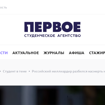
ость
СТИ
АКТУАЛЬНОЕ
ЖУРНАЛЫ
АФИША
СТАЖИ
Студент в теме
Российский миллиардер разбился насмерть н