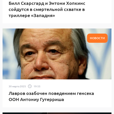
Билл Скарсгард и Энтони Хопкинс
сойдутся в смертельной схватке в
триллере «Западня»
НОВОСТИ
30 марта 2025
19:55
Лавров озабочен поведением генсека
ООН Антониу Гутерриша