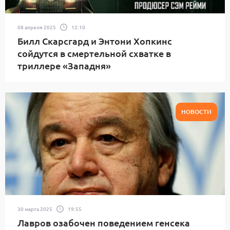
08 апреля 2025
12:10
Билл Скарсгард и Энтони Хопкинс
сойдутся в смертельной схватке в
триллере «Западня»
НОВОСТИ
30 марта 2025
19:55
Лавров озабочен поведением генсека