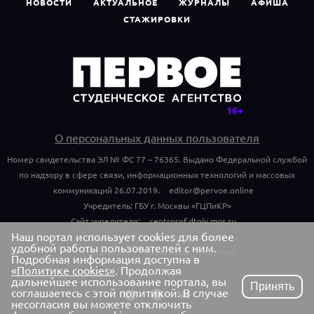
НОВОСТИ
АКТУАЛЬНОЕ
ЖУРНАЛЫ
АФИША
СТАЖИРОВКИ
О персональных данных пользователя
Номер свидетельства ЭЛ № ФС 77 – 76365. Выдано Федеральной службой
по надзору в сфере связи, информационных технологий и массовых
коммуникаций 26.07.2019.
editor@pervoe.online
Учредитель: ГБУ г. Москвы «ГЦПиКР»
Сайт учредителя:
centrprof.dtoiv.mos.ru
Наш портал использует cookies для более
Обращения граждан учредителю:
удобной работы пользователей с ним.
centrprof.dtoiv.mos.ru/public_reception/
Подробная информация доступна в
«Политике cookies»
. Продолжая
дальнейшее использование портала, вы
Принять
соглашаетесь с этой политикой. В случае
несогласия вы можете отключить