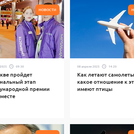
НОВОСТИ
Н
 2025
09:30
08 апреля 2025
14:20
кве пройдет
Как летают самолеты
нальный этап
какое отношение к э
ународной премии
имеют птицы
месте