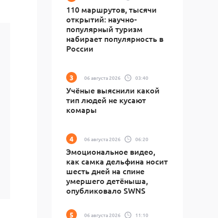
110 маршрутов, тысячи
открытий: научно-
популярный туризм
набирает популярность в
России
06 августа 2026
03:40
Учёные выяснили какой
тип людей не кусают
комары
06 августа 2026
06:20
Эмоциональное видео,
как самка дельфина носит
шесть дней на спине
умершего детёныша,
опубликовало SWNS
06 августа 2026
11:10