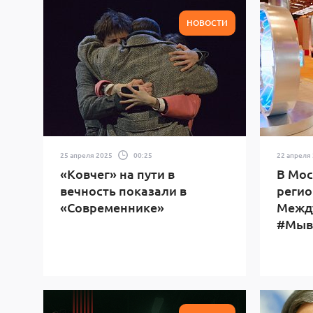
НОВОСТИ
25 апреля 2025
00:25
22 апреля
«Ковчег» на пути в
В Мос
вечность показали в
регио
«Современнике»
Межд
#Мыв