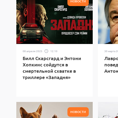
НОВОСТИ
08 апреля 2025
12:10
30 марта 
Билл Скарсгард и Энтони
Лавро
Хопкинс сойдутся в
повед
смертельной схватке в
Антон
триллере «Западня»
НОВОСТИ