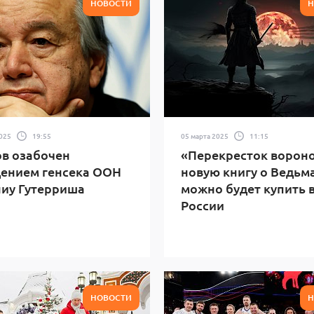
НОВОСТИ
Н
2025
19:55
05 марта 2025
11:15
в озабочен
«Перекресток вороно
ением генсека ООН
новую книгу о Ведьм
иу Гутерриша
можно будет купить 
России
НОВОСТИ
Н