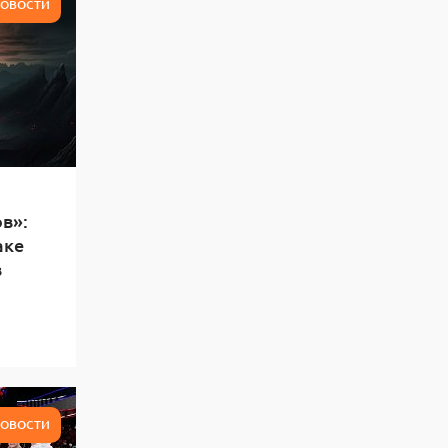
ОВОСТИ
в»:
аке
в
ОВОСТИ