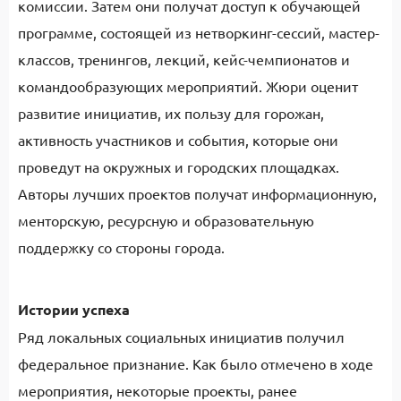
комиссии.
Затем
они
получа
т
доступ к обучающей
программе
, состоящей из
нетворкинг-сесси
й
, мастер-
класс
ов
, тренинг
ов
, лекци
й
, кейс-чемпионат
ов
и
командообразующи
х
мероприяти
й
.
Ж
юри оцени
т
развитие
инициатив
,
их
пользу для горожан,
активность
участников
и события, которые
они
пров
е
д
у
т
на окружных и городских площадках.
Авторы лучших
проектов
получат информационную,
менторскую, ресурсную и образовательную
поддержку со стороны города.
Истории успеха
Ряд локальных социальных инициатив получил
федеральное признание. Как было отмечено в ходе
мероприятия, некоторые проекты, ранее