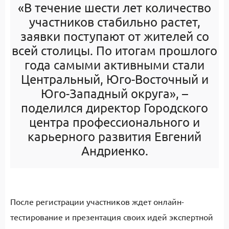
«
В течение шести
лет количество
участников стабильно
р
а
с
тет
,
заявки
поступа
ют
от жителей
со
все
й
столицы. По итогам прошлого
года самыми активными стали
Центральный, Юго-Восточный и
Юго-Западный округа», –
поделился директор
Городского
ц
ентра профессионального и
карьерного развития
Евгений
Андриенко
.
После
регистраци
и участников ждет
онлайн-
тестирование и
презентация
сво
их
иде
й
экспертной