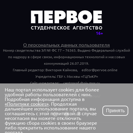
О персональных данных пользователя
Номер свидетельства ЭЛ № ФС 77 – 76365. Выдано Федеральной службой
по надзору в сфере связи, информационных технологий и массовых
коммуникаций 26.07.2019.
Главный редактор: Виктория Кайнова,
editor@pervoe.online
Учредитель: ГБУ г. Москвы «ГЦПиКР»
Сайт учредителя:
centrprof.dtoiv.mos.ru
Наш портал использует cookies для более
Обращения граждан учредителю:
удобной работы пользователей с ним.
centrprof.dtoiv.mos.ru/public_reception/
Подробная информация доступна в
«Политике cookies»
. Продолжая
дальнейшее использование портала, вы
Принять
соглашаетесь с этой политикой. В случае
несогласия вы можете отключить
функцию сбора cookies в своем браузере
либо прекратить использование нашего
портала.